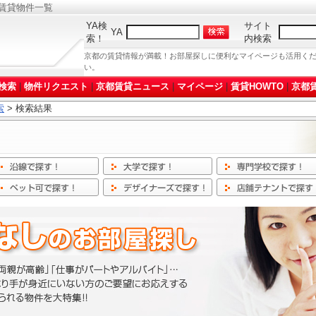
賃貸物件一覧
YA検
サイト
YA
索！
内検索
京都の賃貸情報が満載！お部屋探しに便利なマイページも活用く
い。
検索
|
物件リクエスト
|
京都賃貸ニュース
|
マイページ
|
賃貸HOWTO
|
京都賃
索
> 検索結果