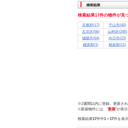
検索結果17件の物件が見
京都府(17)
守山市(40)
左京区(56)
山科区(245)
城陽市(64)
向日市(23)
綴喜郡(1)
相楽郡(11)
※2週間以内に登録、更新さ
※新築物件には、“
新築
”が表
検索結果
17
件中
1～17
件を表