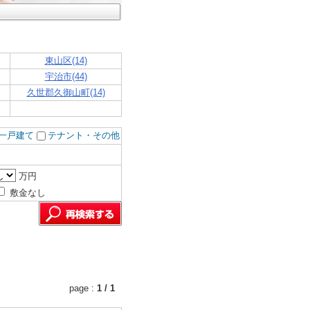
東山区(14)
宇治市(44)
久世郡久御山町(14)
一戸建て
テナント・その他
万円
敷金なし
page :
1 / 1