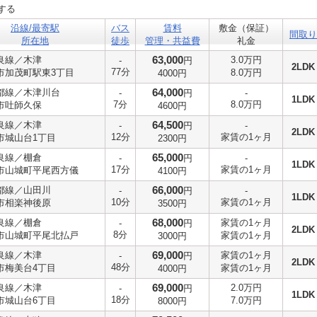
する
沿線/最寄駅
バス
賃料
敷金（保証）
間取り
所在地
徒歩
管理・共益費
礼金
63,000
良線／木津
3.0万円
-
円
2LDK
77分
市加茂町駅東3丁目
8.0万円
4000円
64,000
都線／木津川台
-
円
-
1LDK
7分
8.0万円
市吐師久保
4600円
64,500
良線／木津
-
円
-
2LDK
12分
家賃の1ヶ月
市城山台1丁目
2300円
65,000
良線／棚倉
-
円
-
1LDK
17分
家賃の1ヶ月
市山城町平尾西方儀
4100円
66,000
都線／山田川
-
円
-
1LDK
10分
家賃の1ヶ月
市相楽神後原
3500円
68,000
良線／棚倉
家賃の1ヶ月
-
円
2LDK
8分
市山城町平尾北払戸
家賃の1ヶ月
3000円
69,000
良線／木津
家賃の1ヶ月
-
円
2LDK
48分
市梅美台4丁目
家賃の1ヶ月
4000円
69,000
良線／木津
2.0万円
-
円
1LDK
18分
市城山台6丁目
7.0万円
8000円