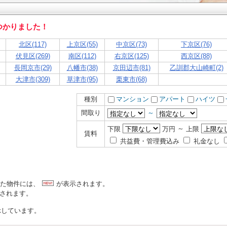
つかりました！
北区(117)
上京区(55)
中京区(73)
下京区(76)
伏見区(269)
南区(112)
右京区(125)
西京区(88)
長岡京市(29)
八幡市(38)
京田辺市(81)
乙訓郡大山崎町(2)
大津市(309)
草津市(95)
栗東市(68)
種別
マンション
アパート
ハイツ
間取り
～
～
下限
万円
上限
賃料
共益費・管理費込み
礼金なし
れた物件には、
が表示されます。
示されます。
示しています。