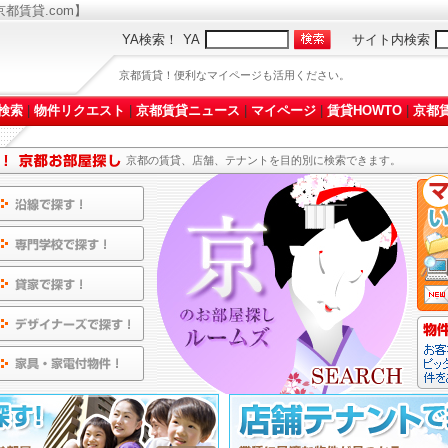
都賃貸.com】
YA検索！
YA
サイト内検索
京都賃貸！便利なマイページも活用ください。
検索
|
物件リクエスト
|
京都賃貸ニュース
|
マイページ
|
賃貸HOWTO
|
京都賃
京都の賃貸、店舗、テナントを目的別に検索できます。