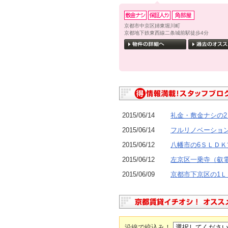
京都市中京区姉東堀川町
京都地下鉄東西線二条城前駅徒歩4分
2015/06/14
礼金・敷金ナシの2
2015/06/14
フルリノベーション
2015/06/12
八幡市の6ＳＬＤＫ
2015/06/12
左京区一乗寺（叡
2015/06/09
京都市下京区の1
沿線で絞込み！