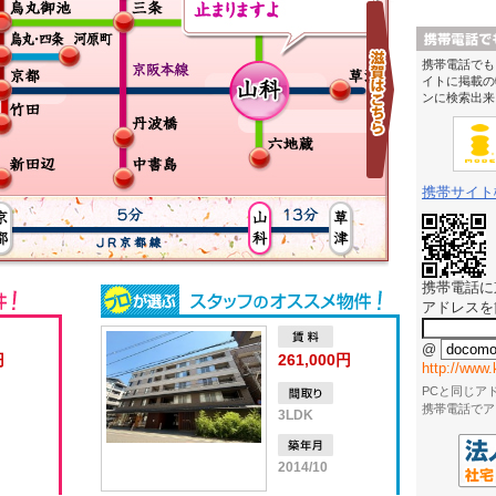
携帯電話でも
イトに掲載の
ンに検索出来
携帯サイト
携帯電話に
アドレスを
@
円
261,000円
http://www.
PCと同じア
携帯電話でア
3LDK
2014/10