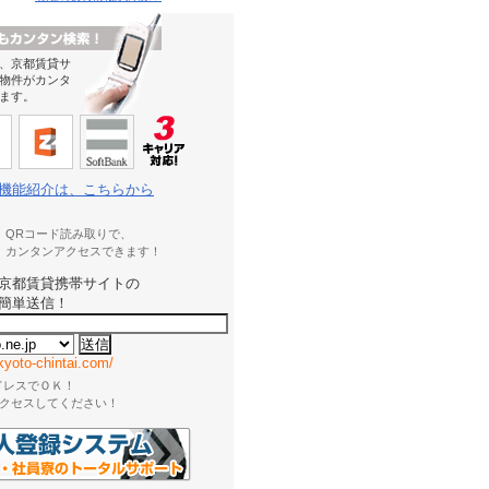
、京都賃貸サ
物件がカンタ
ます。
機能紹介は、こちらから
QRコード読み取りで、
カンタンアクセスできます！
京都賃貸携帯サイトの
簡単送信！
kyoto-chintai.com/
ドレスでＯＫ！
クセスしてください！