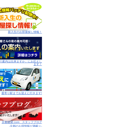
新入生のお部屋探し情報！
以降の案内は出来ますか」にお応えし
ます！
最寄り駅までお迎えに行きます!
京都賃貸.com スタッフブログ
-京都のお得情報が満載☆-