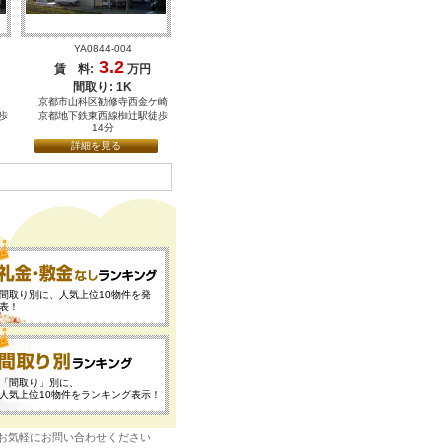
YA0844-004
3.2
賃 料:
万円
間取り: 1K
京都市山科区勧修寺西金ケ崎
歩
京都地下鉄東西線椥辻駅徒歩
14分
詳細を見る
間取り別に、人気上位10物件を発
表！
「間取り」別に、
人気上位10物件をランキング表示！
にお気軽にお問い合わせください