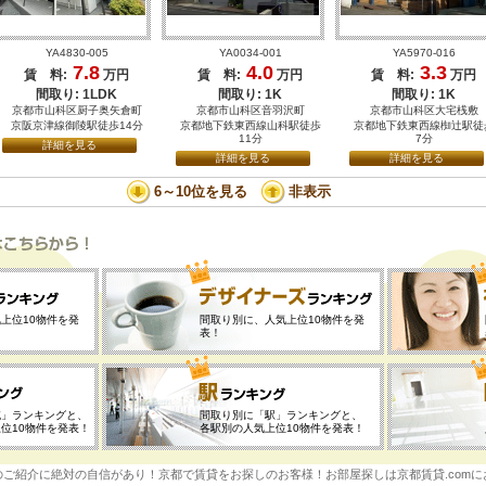
YA4830-005
YA0034-001
YA5970-016
7.8
4.0
3.3
賃 料:
万円
賃 料:
万円
賃 料:
万円
間取り: 1LDK
間取り: 1K
間取り: 1K
京都市山科区厨子奥矢倉町
京都市山科区音羽沢町
京都市山科区大宅桟敷
京阪京津線御陵駅徒歩14分
京都地下鉄東西線山科駅徒歩
京都地下鉄東西線椥辻駅徒
11分
7分
詳細を見る
詳細を見る
詳細を見る
上位10物件を発
間取り別に、人気上位10物件を発
表！
域」ランキングと、
間取り別に「駅」ランキングと、
位10物件を発表！
各駅別の人気上位10物件を発表！
のご紹介に絶対の自信があり！京都で賃貸をお探しのお客様！お部屋探しは京都賃貸.com