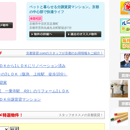
ペットと暮らせる分譲賃貸マンション。京都
の中心部で快適ライフ
京都市中京区百足屋町
京都市営烏丸線丸太町駅徒歩7分
京都賃貸.comのスタッフが京都のお得情報をご紹介！
ＤＫから1ＬＤＫにリノベーション済み
の3ＬＤＫ（阪急 上桂駅 徒歩10分）
貸家
電 一乗寺駅 4分）のリフォーム1ＬＤＫ
ＬＤＫ分譲賃貸マンション
スタッフオススメの京都賃貸！