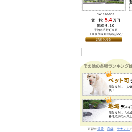
YA1390-003
5.4
賃 料:
万円
間取り: 1K
宇治市広野町東裏
ＪＲ奈良線新田駅徒歩5分
詳細を見る
間取り別に、人気
表！
間取り別に「地
各地域別の人気上
京都の
賃貸
、
店舗
、
テナント