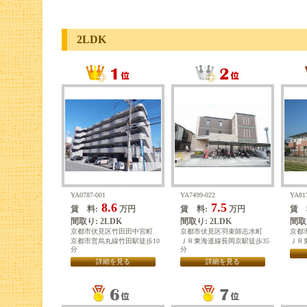
2LDK
YA0787-001
YA7499-022
YA81
8.6
7.5
賃 料:
万円
賃 料:
万円
賃 
間取り: 2LDK
間取り: 2LDK
間取り
京都市伏見区竹田田中宮町
京都市伏見区羽束師志水町
京都
京都市営烏丸線竹田駅徒歩10
ＪＲ東海道線長岡京駅徒歩35
ＪＲ
分
分
詳細を見る
詳細を見る