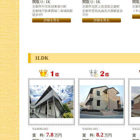
間取り: 1K
間取り: 1K
間取り
京都市中京区姉東堀川町
京都市北区上賀茂葵之森町
京都
京都地下鉄東西線二条城前駅
京都市営烏丸線北大路駅徒歩
ＪＲ
徒歩4分
33分
詳細を見る
詳細を見る
1LDK
YA4830-005
YA8301-002
YA35
7.8
8.2
賃 料:
万円
賃 料:
万円
賃 