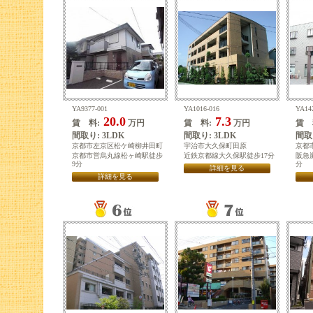
YA9377-001
YA1016-016
YA14
20.0
7.3
賃 料:
万円
賃 料:
万円
賃 
間取り: 3LDK
間取り: 3LDK
間取り
京都市左京区松ケ崎柳井田町
宇治市大久保町田原
京都
京都市営烏丸線松ヶ崎駅徒歩
近鉄京都線大久保駅徒歩17分
阪急
9分
分
詳細を見る
詳細を見る