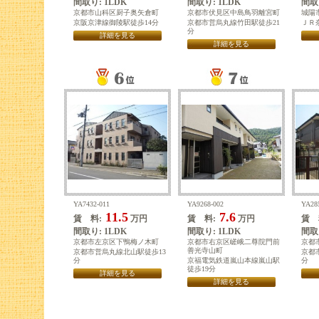
間取り: 1LDK
間取り: 1LDK
間取り
京都市山科区厨子奥矢倉町
京都市伏見区中島鳥羽離宮町
城陽
京阪京津線御陵駅徒歩14分
京都市営烏丸線竹田駅徒歩21
ＪＲ
分
詳細を見る
詳細を見る
YA7432-011
YA9268-002
YA28
11.5
7.6
賃 料:
万円
賃 料:
万円
賃 
間取り: 1LDK
間取り: 1LDK
間取り
京都市左京区下鴨梅ノ木町
京都市右京区嵯峨二尊院門前
京都
善光寺山町
京都市営烏丸線北山駅徒歩13
京都
分
京福電気鉄道嵐山本線嵐山駅
分
徒歩19分
詳細を見る
詳細を見る