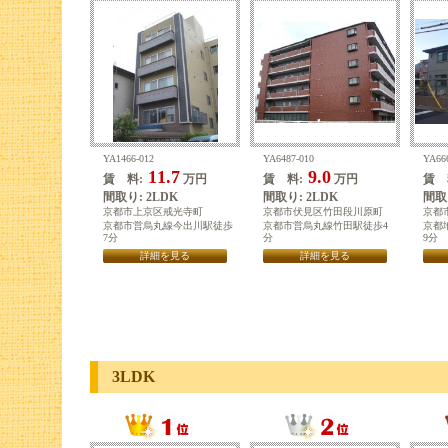
YA1466-012
YA6487-010
YA66
11.7
9.0
賃 料:
万円
賃 料:
万円
賃 
間取り: 2LDK
間取り: 2LDK
間取り
京都市上京区戒光寺町
京都市伏見区竹田段川原町
京都
京都市営烏丸線今出川駅徒歩
京都市営烏丸線竹田駅徒歩4
京都
7分
分
9分
詳細を見る
詳細を見る
3LDK