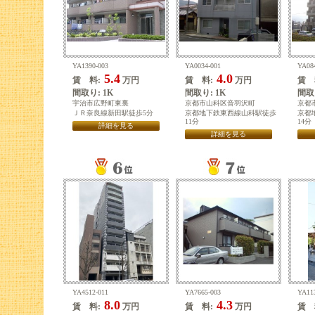
YA1390-003
YA0034-001
YA08
5.4
4.0
賃 料:
万円
賃 料:
万円
賃 
間取り: 1K
間取り: 1K
間取り
宇治市広野町東裏
京都市山科区音羽沢町
京都
ＪＲ奈良線新田駅徒歩5分
京都地下鉄東西線山科駅徒歩
京都
11分
14分
詳細を見る
詳細を見る
YA4512-011
YA7665-003
YA11
8.0
4.3
賃 料:
万円
賃 料:
万円
賃 