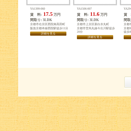
YA1399-060
YA1506-007
YA29
17.5
11.6
賃 料:
万円
賃 料:
万円
賃 
間取り: 3LDK
間取り: 3LDK
間取り
京都市右京区西院南高田町
京都市上京区新白水丸町
京都
阪急京都本線西院駅徒歩11分
京都市営烏丸線今出川駅徒歩
京都
20分
徒歩
詳細を見る
詳細を見る