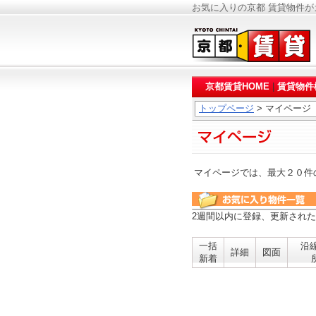
お気に入りの京都 賃貸物件
京都賃貸HOME
|
賃貸物件
トップページ
> マイページ
マイページでは、最大２０件
2週間以内に登録、更新され
一括
沿
詳細
図面
新着