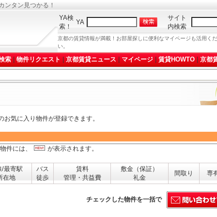
がカンタン見つかる！
YA検
サイト
YA
索！
内検索
京都の賃貸情報が満載！お部屋探しに便利なマイページも活用く
い。
検索
|
物件リクエスト
|
京都賃貸ニュース
|
マイページ
|
賃貸HOWTO
|
京都賃
のお気に入り物件が登録できます。
た物件には、
が表示されます。
線/最寄駅
バス
賃料
敷金（保証）
間取り
専
所在地
徒歩
管理・共益費
礼金
チェックした物件を一括で