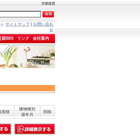
京都賃貸
サイトマップ
|
お問い合わ
ださ
せ
貸BBS
|
リンク
|
会社案内
建物種別
有面積
削除
築年月