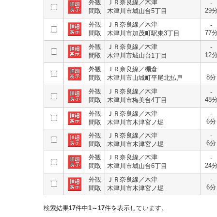
外観
ＪＲ奈良線／木津
-
29
間取
木津川市城山台5丁目
外観
ＪＲ奈良線／木津
-
77
間取
木津川市加茂町駅東3丁目
外観
ＪＲ奈良線／木津
-
12
間取
木津川市城山台1丁目
外観
ＪＲ奈良線／棚倉
-
8分
間取
木津川市山城町平尾北払戸
外観
ＪＲ奈良線／木津
-
48
間取
木津川市梅美台4丁目
外観
ＪＲ奈良線／木津
-
6分
間取
木津川市木津宮ノ堀
外観
ＪＲ奈良線／木津
-
6分
間取
木津川市木津宮ノ堀
外観
ＪＲ奈良線／木津
-
24
間取
木津川市城山台6丁目
外観
ＪＲ奈良線／木津
-
6分
間取
木津川市木津宮ノ堀
検索結果
17
件中
1～17
件を表示しています。