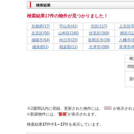
検索結果17件の物件が見つかりました！
京都府(17)
守山市(41)
北区(117)
上京区(5
左京区(56)
山科区(245)
伏見区(269)
南区(112
城陽市(64)
向日市(23)
長岡京市(29)
八幡市(3
綴喜郡(1)
相楽郡(11)
大津市(299)
草津市(9
種
間
賃
※2週間以内に登録、更新された物件には、
が表示され
※新築物件には、“
新築
”が表示されます。
検索結果
17
件中
1～17
件を表示しています。