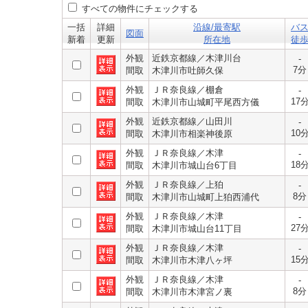
すべての物件にチェックする
一括
詳細
沿線/最寄駅
バ
図面
新着
更新
所在地
徒
外観
近鉄京都線／木津川台
-
7分
間取
木津川市吐師久保
外観
ＪＲ奈良線／棚倉
-
17
間取
木津川市山城町平尾西方儀
外観
近鉄京都線／山田川
-
10
間取
木津川市相楽神後原
外観
ＪＲ奈良線／木津
-
18
間取
木津川市城山台6丁目
外観
ＪＲ奈良線／上狛
-
8分
間取
木津川市山城町上狛西浦代
外観
ＪＲ奈良線／木津
-
27
間取
木津川市城山台11丁目
外観
ＪＲ奈良線／木津
-
15
間取
木津川市木津八ヶ坪
外観
ＪＲ奈良線／木津
-
8分
間取
木津川市木津宮ノ裏