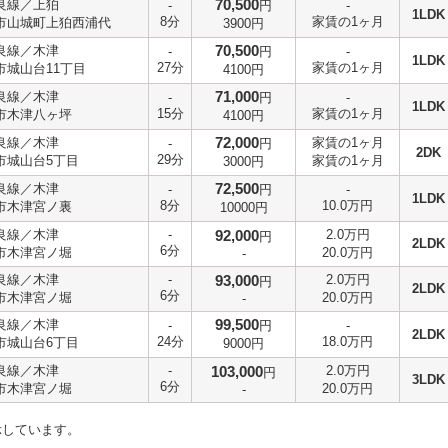
70,500
良線／上狛
-
円
-
1LDK
8分
家賃の1ヶ月
市山城町上狛西浦代
3900円
70,500
良線／木津
-
円
-
1LDK
27分
家賃の1ヶ月
市城山台11丁目
4100円
71,000
良線／木津
-
円
-
1LDK
15分
家賃の1ヶ月
市木津八ヶ坪
4100円
72,000
良線／木津
家賃の1ヶ月
-
円
2DK
29分
市城山台5丁目
家賃の1ヶ月
3000円
72,500
良線／木津
-
円
-
1LDK
8分
10.0万円
市木津宮ノ裏
10000円
良線／木津
-
92,000
2.0万円
円
2LDK
6分
市木津宮ノ堀
20.0万円
-
良線／木津
-
93,000
2.0万円
円
2LDK
6分
市木津宮ノ堀
20.0万円
-
99,500
良線／木津
-
円
-
2LDK
24分
18.0万円
市城山台6丁目
9000円
良線／木津
-
103,000
2.0万円
円
3LDK
6分
市木津宮ノ堀
20.0万円
-
示しています。