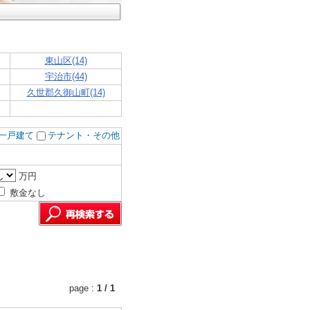
東山区(14)
宇治市(44)
久世郡久御山町(14)
一戸建て
テナント・その他
万円
敷金なし
page :
1 / 1