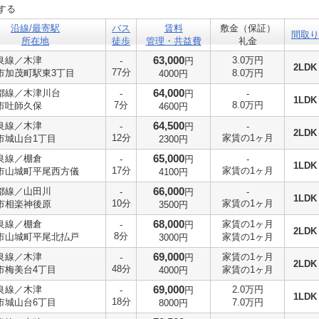
する
沿線/最寄駅
バス
賃料
敷金（保証）
間取り
所在地
徒歩
管理・共益費
礼金
63,000
良線／木津
3.0万円
-
円
2LDK
77分
市加茂町駅東3丁目
8.0万円
4000円
64,000
都線／木津川台
-
円
-
1LDK
7分
8.0万円
市吐師久保
4600円
64,500
良線／木津
-
円
-
2LDK
12分
家賃の1ヶ月
市城山台1丁目
2300円
65,000
良線／棚倉
-
円
-
1LDK
17分
家賃の1ヶ月
市山城町平尾西方儀
4100円
66,000
都線／山田川
-
円
-
1LDK
10分
家賃の1ヶ月
市相楽神後原
3500円
68,000
良線／棚倉
家賃の1ヶ月
-
円
2LDK
8分
市山城町平尾北払戸
家賃の1ヶ月
3000円
69,000
良線／木津
家賃の1ヶ月
-
円
2LDK
48分
市梅美台4丁目
家賃の1ヶ月
4000円
69,000
良線／木津
2.0万円
-
円
1LDK
18分
市城山台6丁目
7.0万円
8000円