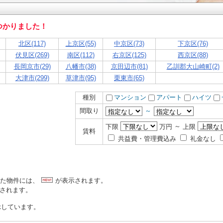
つかりました！
北区(117)
上京区(55)
中京区(73)
下京区(76)
伏見区(269)
南区(112)
右京区(125)
西京区(88)
長岡京市(29)
八幡市(38)
京田辺市(81)
乙訓郡大山崎町(2)
大津市(299)
草津市(95)
栗東市(65)
種別
マンション
アパート
ハイツ
間取り
～
～
下限
万円
上限
賃料
共益費・管理費込み
礼金なし
れた物件には、
が表示されます。
示されます。
示しています。