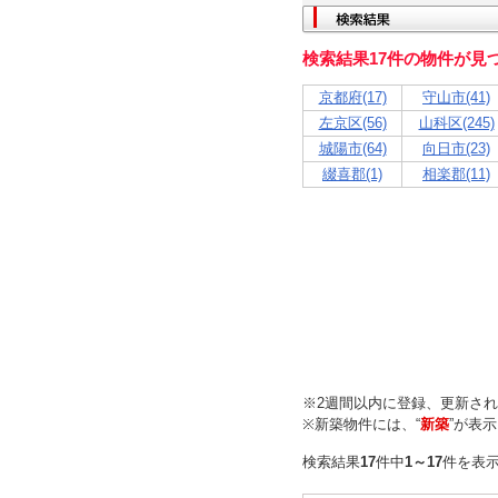
検索結果17件の物件が見
京都府(17)
守山市(41)
左京区(56)
山科区(245)
城陽市(64)
向日市(23)
綴喜郡(1)
相楽郡(11)
※2週間以内に登録、更新さ
※新築物件には、“
新築
”が表
検索結果
17
件中
1～17
件を表