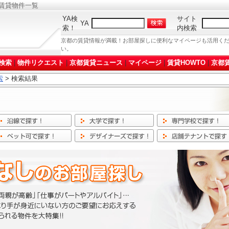
賃貸物件一覧
YA検
サイト
YA
索！
内検索
京都の賃貸情報が満載！お部屋探しに便利なマイページも活用く
い。
検索
|
物件リクエスト
|
京都賃貸ニュース
|
マイページ
|
賃貸HOWTO
|
京都賃
索
> 検索結果