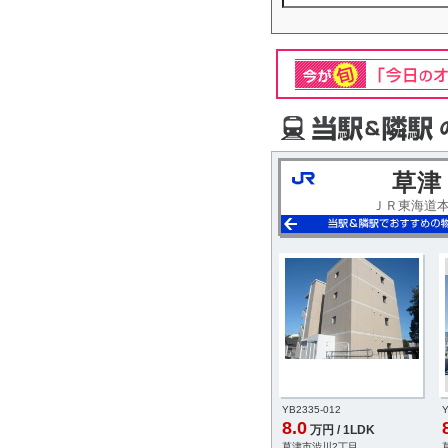
草津
ＪＲ東海道
-007
YC0799-008
YB2335-012
Y
8.5
8.0
円 / 1LDK
万円 / 1LDK
万円 / 1LDK
9丁目
栗東市綣9丁目
草津市渋川2丁目