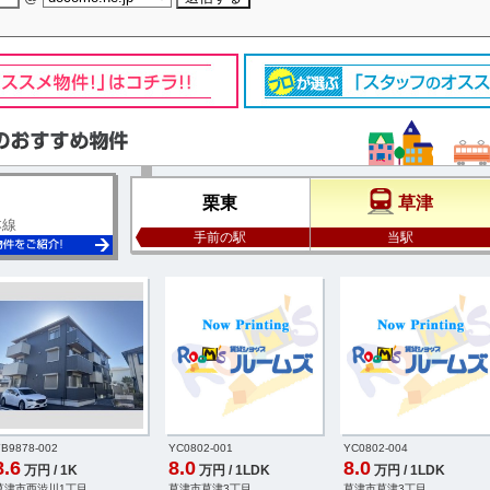
栗東
草津
本線
手前の駅
当駅
B9878-002
YC0802-001
YC0802-004
8.6
8.0
8.0
万円 / 1K
万円 / 1LDK
万円 / 1LDK
草津市西渋川1丁目
草津市草津3丁目
草津市草津3丁目