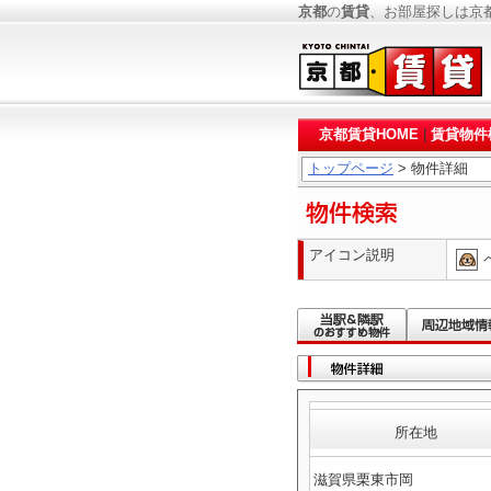
京都
の
賃貸
、お部屋探しは京
京都賃貸HOME
|
賃貸物件
トップページ
> 物件詳細
アイコン説明
所在地
滋賀県栗東市岡