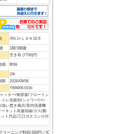
細
洋6.1×ＬＤＫ10.8
建
1階/3階建
空き有 (7700)円
時期
即時
2年
期限
2026/09/06
YB8006-010c
シャッター/角部屋/フローリン
トイレ洗面別/シャワー/ｼｬﾝ
燥機/追い焚き風呂/室内洗濯機
ターネット高速回線/ガス(都
/ネット代込/三口ガスコンロ付
リーニング料60,500円／IC