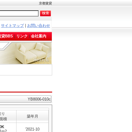
京都賃貸
サイトマップ
|
お問い合わせ
。
貸BBS
|
リンク
|
会社案内
YB8006-010c
取り
築年月
面積
DK
'2021-10
01m2