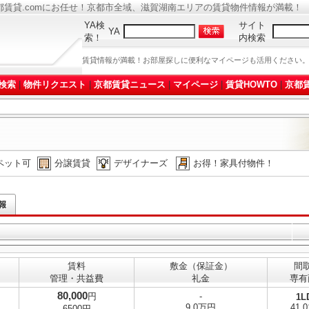
都賃貸.comにお任せ！京都市全域、滋賀湖南エリアの賃貸物件情報が満載！
YA検
サイト
YA
索！
内検索
賃貸情報が満載！お部屋探しに便利なマイページも活用ください
検索
|
物件リクエスト
|
京都賃貸ニュース
|
マイページ
|
賃貸HOWTO
|
京都賃
ペット可
分譲賃貸
デザイナーズ
お得！家具付物件！
賃料
敷金（保証金）
間
管理・共益費
礼金
専有
80,000
円
-
1L
9.0万円
41.
6500円