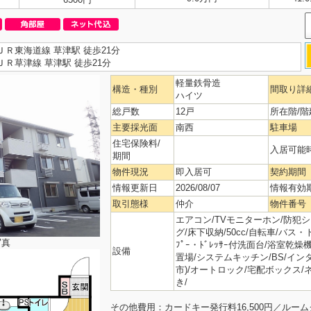
ＪＲ東海道線 草津駅 徒歩21分
ＪＲ草津線 草津駅 徒歩21分
軽量鉄骨造
構造・種別
間取り詳
ハイツ
総戸数
12戸
所在階/階
主要採光面
南西
駐車場
住宅保険料/
入居可能
期間
物件現況
即入居可
契約期間
情報更新日
2026/08/07
情報有効
取引態様
仲介
物件番号
エアコン/TVモニターホン/防犯
グ/床下収納/50cc/自転車/バス・
写真
ﾌﾟｰ・ﾄﾞﾚｯｻｰ付洗面台/浴室乾
設備
置場/システムキッチン/BS/イン
市)/オートロック/宅配ボックス
き/
その他費用：カードキー発行料16,500円／ルームク