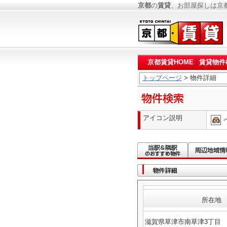
京都
の
賃貸
、お部屋探しは京
京都賃貸HOME
|
賃貸物件
トップページ
> 物件詳細
アイコン説明
所在地
滋賀県草津市南草津3丁目