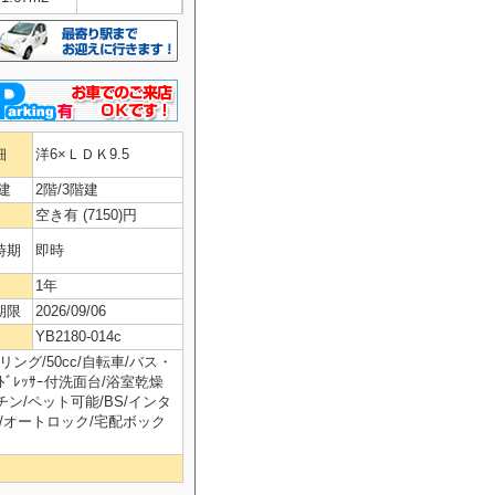
細
洋6×ＬＤＫ9.5
建
2階/3階建
空き有 (7150)円
時期
即時
1年
期限
2026/09/06
YB2180-014c
ング/50cc/自転車/バス・
ﾄﾞﾚｯｻｰ付洗面台/浴室乾燥
ン/ペット可能/BS/インタ
)/オートロック/宅配ボック