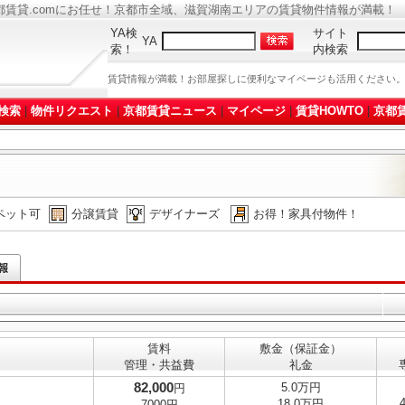
都賃貸.comにお任せ！京都市全域、滋賀湖南エリアの賃貸物件情報が満載！
YA検
サイト
YA
索！
内検索
賃貸情報が満載！お部屋探しに便利なマイページも活用ください
検索
|
物件リクエスト
|
京都賃貸ニュース
|
マイページ
|
賃貸HOWTO
|
京都賃
ペット可
分譲賃貸
デザイナーズ
お得！家具付物件！
賃料
敷金（保証金）
管理・共益費
礼金
82,000
5.0万円
円
18.0万円
7000円