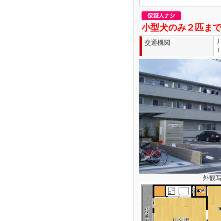
小型犬のみ２匹ま
Ｊ
交通機関
Ｊ
外観