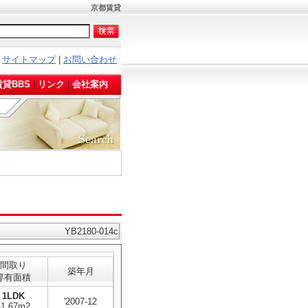
京都賃貸
サイトマップ
|
お問い合わせ
。
貸BBS
|
リンク
|
会社案内
YB2180-014c
間取り
築年月
専有面積
1LDK
'2007-12
41.67m2