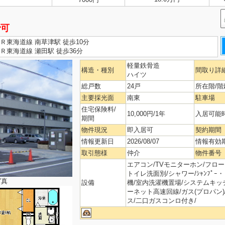
で可
Ｒ東海道線 南草津駅 徒歩10分
Ｒ東海道線 瀬田駅 徒歩36分
軽量鉄骨造
構造・種別
間取り詳
ハイツ
総戸数
24戸
所在階/階
主要採光面
南東
駐車場
住宅保険料/
10,000円/1年
入居可能
期間
物件現況
即入居可
契約期間
情報更新日
2026/08/07
情報有効
取引態様
仲介
物件番号
エアコン/TVモニターホン/フローリ
トイレ洗面別/シャワー/ｼｬﾝﾌﾟｰ・
写真
設備
機/室内洗濯機置場/システムキッチ
ーネット高速回線/ガス(プロパン
ス/二口ガスコンロ付き/