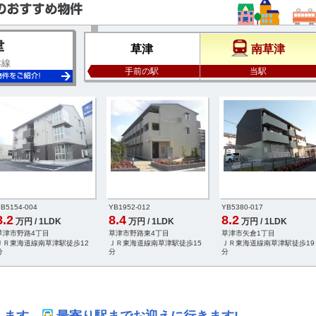
津
草津
南草津
本線
手前の駅
当駅
B5154-004
YB1952-012
YB5380-017
8.2
8.4
8.2
万円 / 1LDK
万円 / 1LDK
万円 / 1LDK
草津市野路4丁目
草津市野路東4丁目
草津市矢倉1丁目
ＪＲ東海道線南草津駅徒歩12
ＪＲ東海道線南草津駅徒歩15
ＪＲ東海道線南草津駅徒歩19
分
分
分