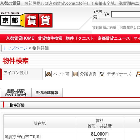
京都
の
賃貸
、お部屋探しは京都賃貸.comにお任せ！京都市全域、滋賀湖南
YA検
YA
索！
賃貸情報が満載！お部屋探し
京都賃貸HOME
|
賃貸物件検索
|
物件リクエスト
|
京都賃貸ニュース
|
マ
トップページ
> 物件詳細
アイコン説明
ペット可
分譲賃貸
デザイナーズ
賃料
所在地
管理・共益費
81,000
円
滋賀県守山市二町町
5000円