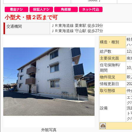
小型犬・猫２匹まで可
ＪＲ東海道線 栗東駅 徒歩19分
交通機関
ＪＲ東海道線 守山駅 徒歩27分
軽
構造・種別
ハ
総戸数
12
主要採光面
南
住宅保険料/
10
期間
物件現況
即
情報更新日
20
取引態様
仲
エ
グ
設備
洗
ト
ク
外観写真