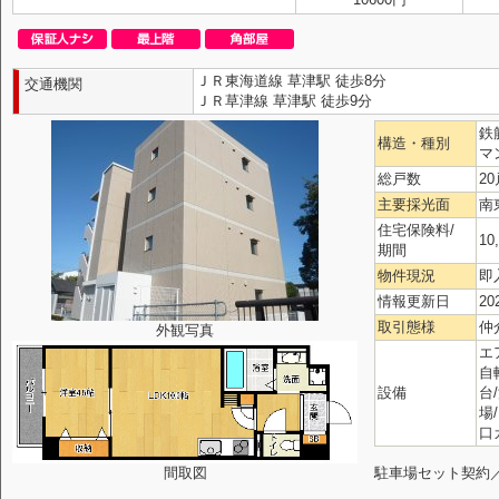
ＪＲ東海道線 草津駅 徒歩8分
交通機関
ＪＲ草津線 草津駅 徒歩9分
鉄
構造・種別
マ
総戸数
20
主要採光面
南
住宅保険料/
10
期間
物件現況
即
情報更新日
20
取引態様
仲
外観写真
エ
自
設備
台
場
口
間取図
駐車場セット契約／