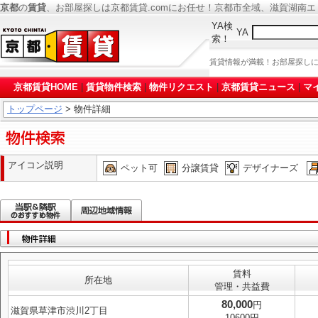
京都
の
賃貸
、お部屋探しは京都賃貸.comにお任せ！京都市全域、滋賀湖南
YA検
YA
索！
賃貸情報が満載！お部屋探し
京都賃貸HOME
|
賃貸物件検索
|
物件リクエスト
|
京都賃貸ニュース
|
マ
トップページ
> 物件詳細
アイコン説明
ペット可
分譲賃貸
デザイナーズ
賃料
所在地
管理・共益費
80,000
円
滋賀県草津市渋川2丁目
10600円