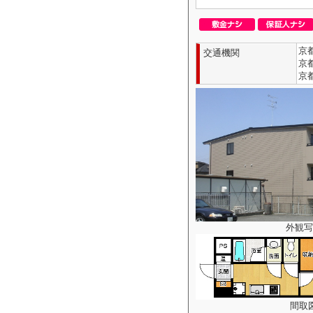
京
交通機関
京
京
外観写
間取