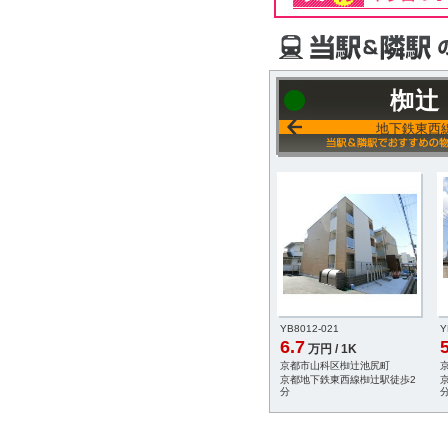
椥辻
地下鉄東西
-100
YA2374-001
YB8012-021
Y
6.5
6.7
5
円 / 1K
万円 / 1K
万円 / 1K
科区東野片下リ町
京都市山科区東野北井ノ上町
京都市山科区椥辻池尻町
鉄東西線東野駅徒歩3
京都地下鉄東西線東野駅徒歩4
京都地下鉄東西線椥辻駅徒歩2
分
分