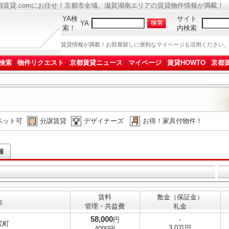
都賃貸.comにお任せ！京都市全域、滋賀湖南エリアの賃貸物件情報が満載！
YA検
サイト
YA
索！
内検索
賃貸情報が満載！お部屋探しに便利なマイページも活用ください
検索
|
物件リクエスト
|
京都賃貸ニュース
|
マイページ
|
賃貸HOWTO
|
京都賃
ペット可
分譲賃貸
デザイナーズ
お得！家具付物件！
賃料
敷金（保証金）
地
管理・共益費
礼金
58,000
円
-
尻町
3.0万円
4000円