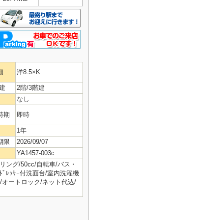
細
洋8.5×K
建
2階/3階建
なし
時期
即時
1年
期限
2026/09/07
YA1457-003c
ング/50cc/自転車/バス・
ﾄﾞﾚｯｻｰ付洗面台/室内洗濯機
/オートロック/ネット代込/