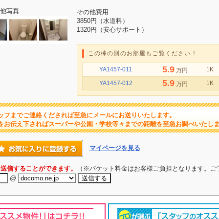
他写真
その他費用
3850円（水道料）
1320円（安心サポート）
この棟の別のお部屋もご覧ください！
5.9
YA1457-011
1K
万円
5.9
YA1457-012
1K
万円
ッフまでご連絡くだされば至急にメールにお送りいたします。
をお伝え下さればスーパーや公園・学校等々までの距離を至急お調べいたし
マイページを見る
を送信することができます。
（※パケット料金はお客様ご負担となります。ご
@