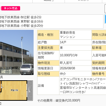
都地下鉄東西線 椥辻駅 徒歩2分
都地下鉄東西線 東野駅 徒歩16分
都地下鉄東西線 小野駅 徒歩20分
重量鉄骨造
構造・種別
間取り詳
マンション
総戸数
14戸
所在階/階
主要採光面
東
駐車場
住宅保険料/
10,000円/1年
入居可能
期間
物件現況
即入居可
契約期間
情報更新日
2026/08/08
情報有効
取引態様
仲介
物件番号
真
エアコン/TVモニターホン/フローリ
トイレ洗面別/シャワー/ｼｬﾝﾌﾟｰ・
設備
置場/BS/インターネット高速回線
一口IHコンロ付き/
その他費用：鍵交換代33,000円
図