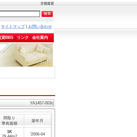
京都賃貸
サイトマップ
|
お問い合わせ
。
貸BBS
|
リンク
|
会社案内
YA1457-003c
間取り
築年月
専有面積
1K
'2006-04
29.44m2