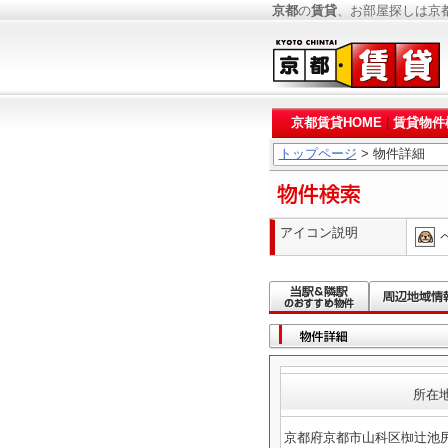
京都
の
賃貸
、お部屋探しは京
京都賃貸HOME
|
賃貸物件
トップページ
> 物件詳細
アイコン説明
所在
京都府京都市山科区椥辻池