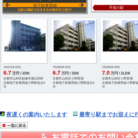
地下鉄東西線
手前の駅
YA0118-002
YA0808-020
YA0808-006
6.7
6.7
7.0
万円 / 2DK
万円 / 3DK
万円 / 2LDK
京都市山科区勧修寺風呂尻町
京都市山科区小野西浦
京都市山科区小野西浦
京都地下鉄東西線小野駅徒歩4
京都地下鉄東西線小野駅徒歩4
京都地下鉄東西線小野駅徒
分
分
分
夜遅くの案内いたします
最寄り駅までお迎えに行