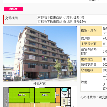
京都地下鉄東西線 小野駅 徒歩3分
交通機関
京都地下鉄東西線 椥辻駅 徒歩14分
鉄
構造・種別
マ
総戸数
24
主要採光面
東
住宅保険料/
6,
期間
物件現況
即
情報更新日
20
取引態様
仲
エ
ャ
設備
外観写真
タ
置
その他費用：鍵交換代