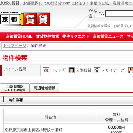
京都
の
賃貸
、お部屋探しは京都賃貸.comにお任せ！京都市全域、滋賀湖南
YA検
YA
索！
賃貸情報が満載！お部屋探し
京都賃貸HOME
|
賃貸物件検索
|
物件リクエスト
|
京都賃貸ニュース
|
マ
トップページ
> 物件詳細
アイコン説明
ペット可
分譲賃貸
デザイナーズ
賃料
所在地
管理・共益費
60,000
円
京都府京都市山科区小野蚊ケ瀬町
6000円