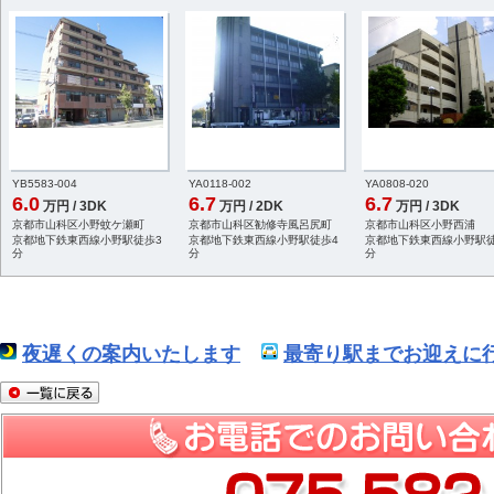
YB5583-004
YA0118-002
YA0808-020
6.0
6.7
6.7
万円 / 3DK
万円 / 2DK
万円 / 3DK
京都市山科区小野蚊ケ瀬町
京都市山科区勧修寺風呂尻町
京都市山科区小野西浦
京都地下鉄東西線小野駅徒歩3
京都地下鉄東西線小野駅徒歩4
京都地下鉄東西線小野駅徒
分
分
分
夜遅くの案内いたします
最寄り駅までお迎えに行