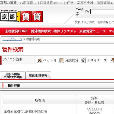
京都
の
賃貸
、お部屋探しは京都賃貸.comにお任せ！京都市全域、滋賀湖南
YA検
YA
索！
賃貸情報が満載！お部屋探し
京都賃貸HOME
|
賃貸物件検索
|
物件リクエスト
|
京都賃貸ニュース
|
マ
トップページ
> 物件詳細
アイコン説明
ペット可
分譲賃貸
デザイナーズ
賃料
所在地
管理・共益費
59,000
円
京都府京都市山科区小野西浦
5000円