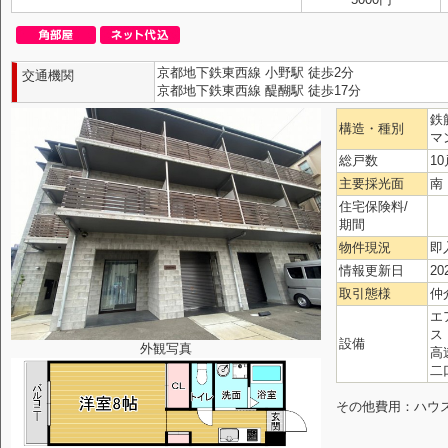
京都地下鉄東西線 小野駅 徒歩2分
交通機関
京都地下鉄東西線 醍醐駅 徒歩17分
鉄
構造・種別
マ
総戸数
10
主要採光面
南
住宅保険料/
期間
物件現況
即
情報更新日
20
取引態様
仲
エ
ス
設備
外観写真
高
二
その他費用：ハウスク