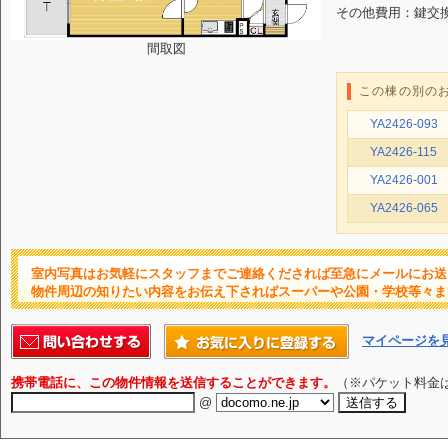
その他費用：鍵交換代
間取図
この棟の別の
YA2426-093
YA2426-115
YA2426-001
YA2426-065
室内写真はお気軽にスタッフまでご連絡くだされば至急にメールにお送
物件周辺の知りたい内容をお伝え下さればスーパーや公園・学校等々ま
マイページを
携帯電話に、この物件情報を送信することができます。
（※パケット料金
@