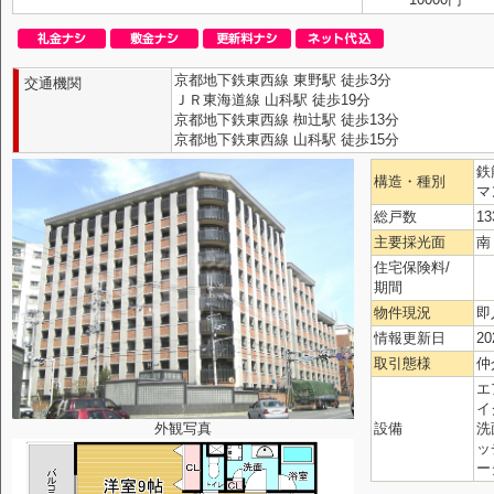
京都地下鉄東西線 東野駅 徒歩3分
交通機関
ＪＲ東海道線 山科駅 徒歩19分
京都地下鉄東西線 椥辻駅 徒歩13分
京都地下鉄東西線 山科駅 徒歩15分
鉄
構造・種別
マ
総戸数
1
主要採光面
南
住宅保険料/
期間
物件現況
即
情報更新日
20
取引態様
仲
エ
イ
外観写真
設備
洗
ッ
ー