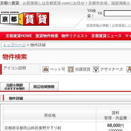
京都
の
賃貸
、お部屋探しは京都賃貸.comにお任せ！京都市全域、滋賀湖南
YA検
YA
索！
賃貸情報が満載！お部屋探し
京都賃貸HOME
|
賃貸物件検索
|
物件リクエスト
|
京都賃貸ニュース
|
マ
トップページ
> 物件詳細
アイコン説明
ペット可
分譲賃貸
デザイナーズ
賃料
所在地
管理・共益費
68,000
円
京都府京都市山科区東野片下リ町
10000円