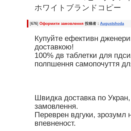
ホワイトブランドコピー
[
676
]
Оформити замовлення
投稿者：
Augustshoda
Купуйте ефективн дженери
доставкою!
100% дв таблетки для пдси
полпшення самопочуття для
Швидка доставка по Укран,
замовлення.
Переврен вдгуки, зрозумл 
впевненост.