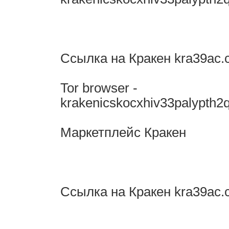
Ссылка на Кракен kra39ac.
Tor browser -
krakenicskocxhiv33palypth2q
Маркетплейс Кракен
Ссылка на Кракен kra39ac.