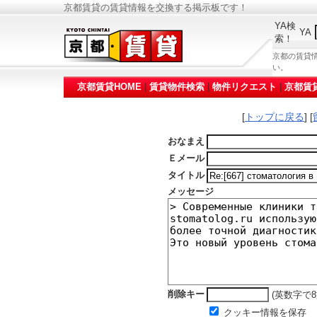
京都賃貸の賃貸情報を交換する掲示板です！
YA検
YA
索！
京都の賃貸
い。
京都賃貸HOME
|
賃貸物件検索
|
物件リクエスト
|
京都賃
[
トップに戻る
] [
おなまえ
Ｅメール
タイトル
メッセージ
削除キー
(英数字で8
クッキー情報を保存