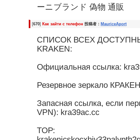
ーニブランド 偽物 通販
[
670
]
Как зайти с телефон
投稿者：
MauriceAport
СПИСОК ВСЕХ ДОСТУПН
KRAKЕN:
Официальная ссылка: kra3
Резервное зеркалo КРАКЕH:
Запасная ссылка, если пер
VPN): kra39ac.cc
ТОР:
krakenicskocxhiv33palypth2q