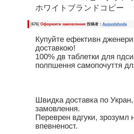
ホワイトブランドコピー
[
676
]
Оформити замовлення
投稿者：
Augustshoda
Купуйте ефективн дженери
доставкою!
100% дв таблетки для пдси
полпшення самопочуття для
Швидка доставка по Укран,
замовлення.
Переврен вдгуки, зрозумл 
впевненост.