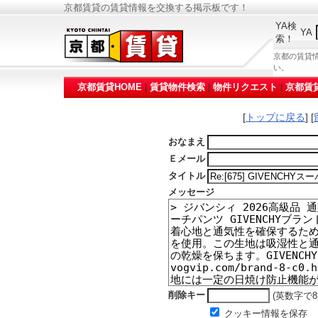
京都賃貸の賃貸情報を交換する掲示板です！
YA検
YA
索！
京都の賃貸
い。
京都賃貸HOME
|
賃貸物件検索
|
物件リクエスト
|
京都賃
[
トップに戻る
] [
おなまえ
Ｅメール
タイトル
メッセージ
削除キー
(英数字で8
クッキー情報を保存