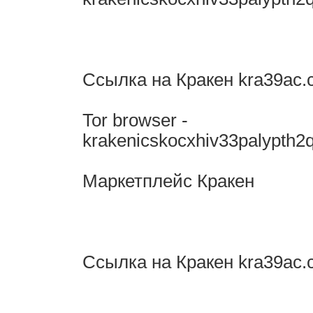
Ссылка на Кракен kra39ac.
Tor browser -
krakenicskocxhiv33palypth2q
Маркетплейс Кракен
Ссылка на Кракен kra39ac.