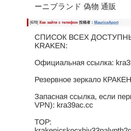
ーニブランド 偽物 通販
[
670
]
Как зайти с телефон
投稿者：
MauriceAport
СПИСОК ВСЕХ ДОСТУПН
KRAKЕN:
Официальная ссылка: kra3
Резервное зеркалo КРАКЕH:
Запасная ссылка, если пер
VPN): kra39ac.cc
ТОР:
krakenicskocxhiv33palypth2q