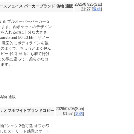
2026/07/25(Sat)
ースフェイス パーカーブランド 偽物 通販
21:27 [
返信
]
耐える プルオーバーパーカー 2
きます。内ポケットのデザイン
鍵を入れるのに十分な大きさ
and-50-c0.html ザノー
。意図的にボディラインを強
膚のようで、ちょうどよく包ん
コピー 代引 登山にも着て行け
ェの隅に座って、柔らかなコ
ります。
 偽物 通販
2026/07/05(Sun)
：オフホワイトブランドコピー
01:57 [
返信
]
半袖Tシャツ 3色可選 オフホワ
貫したストリート感覚とオート