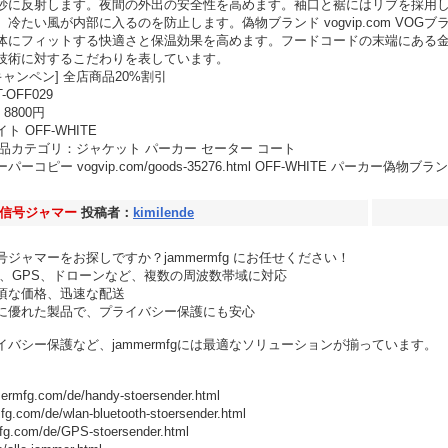
妙に反射します。夜間の外出の安全性を高めます。袖口と裾にはリブを採用
冷たい風が内部に入るのを防止します。偽物ブランド vogvip.com VOG
体にフィットする快適さと保温効果を高めます。フードコードの末端にある
技術に対するこだわりを表しています。
ャンペン] 全店商品20%割引
-OFF029
8800円
 OFF-WHITE
6 商品カテゴリ：ジャケット パーカー セーター コート
ー vogvip.com/goods-35276.html OFF-WHITE パーカー偽物ブラ
信号ジャマー
投稿者：
kimilende
ジャマーをお探しですか？jammermfg にお任せください！
Wi-Fi、GPS、ドローンなど、複数の周波数帯域に対応
お手頃な価格、迅速な配送
耐久性に優れた製品で、プライバシー保護にも安心
バシー保護など、jammermfgには最適なソリューションが揃っています。
com/de/handy-stoersender.html
om/de/wlan-bluetooth-stoersender.html
om/de/GPS-stoersender.html