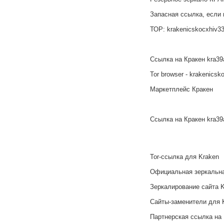
Запасная ссылка, если 
ТОР: krakenicskocxhiv33
Ссылка на Кракен kra39
Tor browser - krakenicsk
Маркетплейс Кракен
Ссылка на Кракен kra39
Tor-ссылка для Kraken
Официальная зеркальна
Зеркалирование сайта 
Сайты-заменители для 
Партнерская ссылка на 