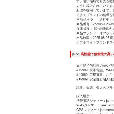
す。暗い場所でも光を微
ように設計されています。
処理を採用しています。
るまでブランドの精緻な
本商品只今 進行中 [キ
商品番号：vogvip2025WT
在庫状況： 50 会員価格：
商品ブランド：オフホワイト
出品時間：2025-08-0
オフホワイトブランドスーパーコピ
[
672
]
高性能で信頼性の高い
高性能で信頼性の高い信号
&#9989; 携帯電話、
&#9989; 工場直販、
&#9989; 安定性と
試験、会議、個人のプライ
購入場所：
携帯電話ジャマー：jammermfg.
Wi-Fiジャマー：jammermfg.c
GPSジャマー：jammermfg.c