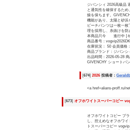
ジバンシィ 2026高級品
と通気性を確保するため
燥を保ちます。GIVENCHY
機能があり、太陽と砂浜
ビーチパンツは一枚一枚
理を採用し、糸抜けを防止し
本商品只今 進行中 [キ
商品番号：vogvip2026DK
在庫状況： 50 会員価格：
商品ブランド：ジバンシィ 
出品時間：2026-05-2
GIVENCHY ショートパンツ
[
674
]
2026
投稿者：
Gerald
<a href=alians-proff.ru
[
673
]
オフホワイトスーパーコピー vogvip.
オフホワイトコピー ブラン
し、控えめなオフホワイ
トスーパーコピー vogvip