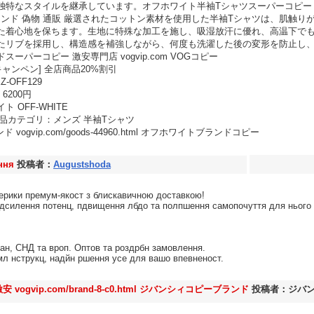
なスタイルを継承しています。オフホワイト半袖Tシャツスーパーコピー 代引 vogvi
HITE ブランド 偽物 通販 厳選されたコットン素材を使用した半袖Tシャツは、肌
た着心地を保ちます。生地に特殊な加工を施し、吸湿放汗に優れ、高温下で
たリブを採用し、構造感を補強しながら、何度も洗濯した後の変形を防止し
ーパーコピー 激安専門店 vogvip.com VOGコピー
ャンペン] 全店商品20%割引
Z-OFF129
6200円
 OFF-WHITE
3 商品カテゴリ：メンズ 半袖Tシャツ
ド vogvip.com/goods-44960.html オフホワイトブランドコピー
ння
投稿者：
Augustshoda
ерики премум-якост з блискавичною доставкою!
дсилення потенц, пдвищення лбдо та полпшення самопочуття для нього 
ан, СНД та вроп. Оптов та роздрбн замовлення.
мл нструкц, надйн ршення усе для вашо впевненост.
 vogvip.com/brand-8-c0.html ジバンシィコピーブランド
投稿者：ジバ