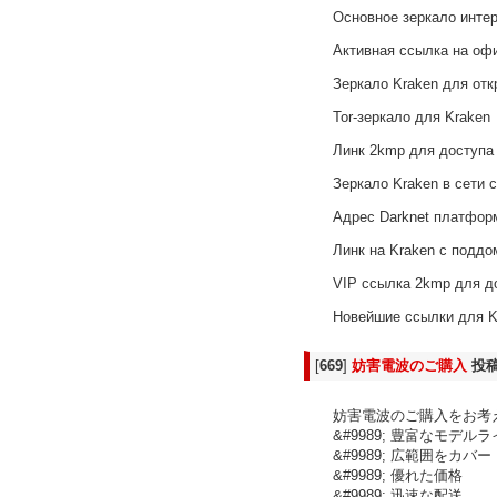
Основное зеркало интер
Активная ссылка на оф
Зеркало Kraken для отк
Tor-зеркало для Kraken
Линк 2kmp для доступа 
Зеркало Kraken в сети 
Адрес Darknet платфор
Линк на Kraken с поддо
VIP ссылка 2kmp для до
Новейшие ссылки для K
[
669
]
妨害電波のご購入
投
妨害電波のご購入をお考えで
&#9989; 豊富なモデル
&#9989; 広範囲をカバー
&#9989; 優れた価格
&#9989; 迅速な配送