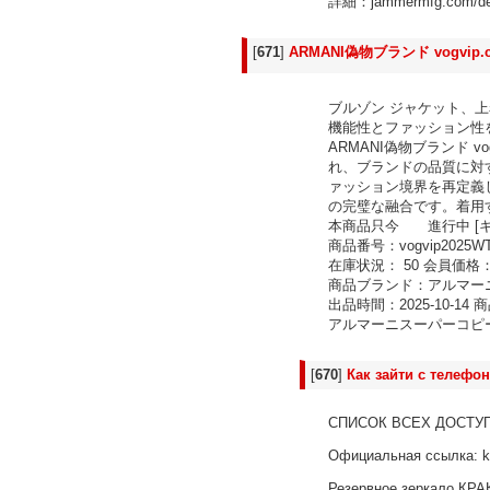
詳細：jammermfg.com/de/a
[
671
]
ARMANI偽物ブランド vogvip
ブルゾン ジャケット、上着
機能性とファッション性
ARMANI偽物ブランド v
れ、ブランドの品質に対
ァッション境界を再定義し
の完璧な融合です。着用
本商品只今 進行中 [キ
商品番号：vogvip2025WT
在庫状況： 50 会員価格：
商品ブランド：アルマーニ 
出品時間：2025-10-1
アルマーニスーパーコピー vog
[
670
]
Как зайти с телефон
СПИСОК ВСЕХ ДОСТУ
Официальная ссылка: k
Резервное зеркалo КРАК