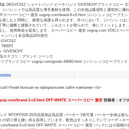
 通販 DKGVC012 ショートパンツ ビーチパンツ GIVENCHYブランドコピ
、ジバンシィでは高品質な薄手素材を使用。この生地は吸湿性と通気性に優
スーパーコピー 激安 vogvip.com/brand-8-c0.html ジバンシィコピ
を楽しむと同時に、親密な保護も得られます。作りにおいて、ジバンシィは
丁寧に裁断と縫製されていて、シルエットが滑らかで、体にフィットします
、使用寿命を延長します。スーパーコピー 激安 vogvip.com VOGスーパ
ャンペン] 全店商品20%割引
-GVC012
7800円
GIVENCHY
8 商品カテゴリ：ブランド ジーンズ
ブランドコピー vogvip.com/goods-44060.html ジバンシィコピーブランド
boumn
/netcat/>Узнай больше на официальном сайте компании </a>
com/brand-3-c0.html OFF-WHITE スーパーコピー 激安
投稿者：オフ
ド WTOFF029 2025品質保証高品質 パーカー 2色可選 パーカー全体は
トの切り替え縫い糸を採用しています。配色はすっきりしていてコーディネ
.com/brand-3-c0.html OFF-WHITE スーパーコピー 激安 バックに