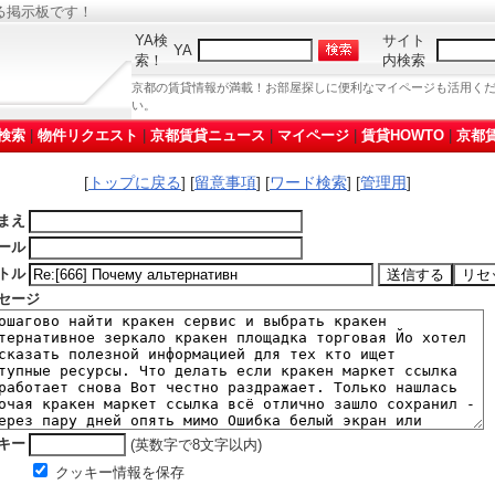
る掲示板です！
YA検
サイト
YA
索！
内検索
京都の賃貸情報が満載！お部屋探しに便利なマイページも活用く
い。
検索
|
物件リクエスト
|
京都賃貸ニュース
|
マイページ
|
賃貸HOWTO
|
京都賃
[
トップに戻る
] [
留意事項
] [
ワード検索
] [
管理用
]
まえ
ール
トル
セージ
キー
(英数字で8文字以内)
クッキー情報を保存