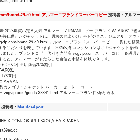
lle-jammer.html
.com/brand-29-c0.html アルマーニブランドスーパーコピー
投稿者：アルマー
 2025爆買い定番人気 アルマーニ ARMANIコピー ブランド WTAR081 
を兼ね備えたジャケットは、週末のお出かけからビジネスカジュアル、アウ
ogvip.com/brand-29-c0.html アルマーニブランドスーパーコピー 一貫
するこだわりを表しています。2025秋冬コレクションはこのジャケットを核
ました。ブランドコピー代引き専門店 vogvip.com スーパーコピー 保温
すると、アルマーニがもたらした自信と余裕を体験できます。
ャンペン] 全店商品20%割引
-AR081
17800円
ARMANI
4 商品カテゴリ：ジャケット パーカー セーター コート
vip.com/goods-38341.html アルマーニブランド 偽物 通販
投稿者：
MauriceAport
ПНЫХ ССЫЛОК ДЛЯ ВХОДА НА KRAKЕN:
ra39ac.cc
ЕH: kra39ac.cc