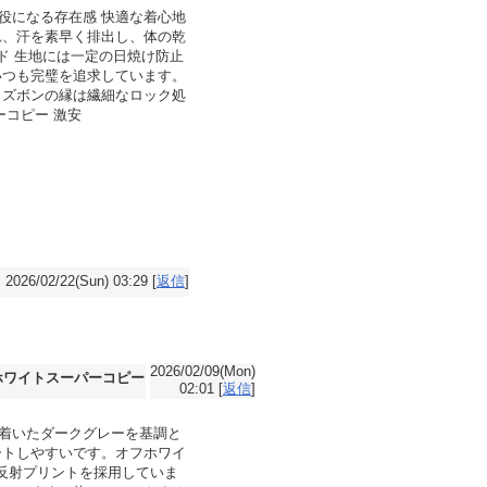
ー 主役になる存在感 快適な着心地
れ、汗を素早く排出し、体の乾
ーブランド 生地には一定の日焼け防止
いつも完璧を追求しています。
。ズボンの縁は繊細なロック処
ーコピー 激安
2026/02/22(Sun) 03:29 [
返信
]
2026/02/09(Mon)
ホワイトスーパーコピー
02:01 [
返信
]
落ち着いたダークグレーを基調と
ートしやすいです。オフホワイ
は小面積の反射プリントを採用していま