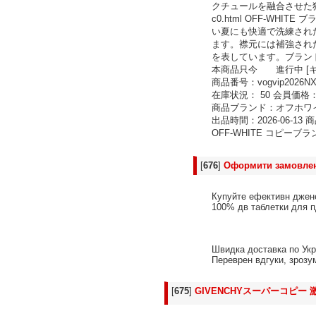
クチュールを融合させた独特
c0.html OFF-W
い夏にも快適で洗練され
ます。襟元には補強され
を表しています。ブランドス
本商品只今 進行中 [キ
商品番号：vogvip2026NX
在庫状況： 50 会員価格：
商品ブランド：オフホワイト
出品時間：2026-06-1
OFF-WHITE コピーブラン
[
676
]
Оформити замовле
Купуйте ефективн джен
100% дв таблетки для п
Швидка доставка по Укр
Переврен вдгуки, зрозу
[
675
]
GIVENCHYスーパーコピー 激安