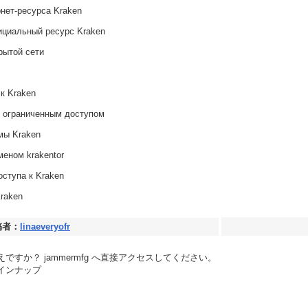
нет-ресурса Kraken
ициальный ресурс Kraken
рытой сети
к Kraken
с ограниченным доступом
мы Kraken
меном krakentor
ступа к Kraken
raken
稿者：
linaeveryofr
すか？ jammermfg へ直接アクセスしてください。
ラインナップ