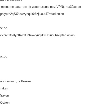
первая не работает (с использованием VPN): kra39ac.cc
palypth2q337tewvynqkl6t6zjiuout47rpfad.onion
ac.cc
ocxhiv33palypth2q337tewvynqkl6t6zjiuout47rpfad.onion
ac.cc
я ссылка для Kraken
Kraken
Kraken
Kraken