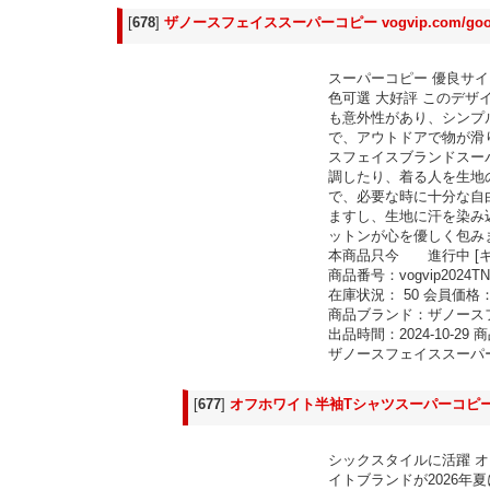
[
678
]
ザノースフェイススーパーコピー vogvip.com/goo
スーパーコピー 優良サイト
色可選 大好評 このデ
も意外性があり、シンプ
で、アウトドアで物が滑り落ちる
スフェイスブランドスー
調したり、着る人を生地
で、必要な時に十分な自由を
ますし、生地に汗を染み
ットンが心を優しく包み
本商品只今 進行中 [キ
商品番号：vogvip2024TN
在庫状況： 50 会員価格：
商品ブランド：ザノースフェイ
出品時間：2024-10-2
ザノースフェイススーパーコピー
[
677
]
オフホワイト半袖Tシャツスーパーコピー 代引 vo
シックスタイルに活躍 オフホ
イトブランドが2026