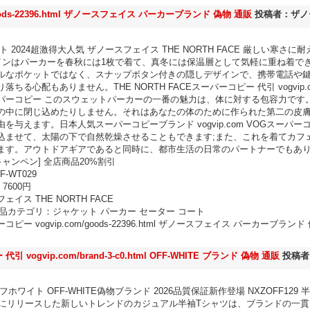
ds-22396.html ザノースフェイス パーカーブランド 偽物 通販
投稿者：ザノ
 2024超激得大人気 ザノースフェイス THE NORTH FACE 厳しい寒さに
ザインはパーカーを春秋には1枚で着て、真冬には保温層として気軽に重ね着で
ルなポケットではなく、スナップボタン付きの隠しデザインで、携帯電話や
心配もありません。THE NORTH FACEスーパーコピー 代引 vogvip.com/br
パーコピー このスウェットパーカーの一番の魅力は、体に対する包容力です
の中に閉じ込めたりしません。それはあなたの体のために作られた第二の皮
与えます。日本人気スーパーコピーブランド vogvip.com VOGスーパー
込ませて、太陽の下で自然乾燥させることもできます;また、これを着てカフ
ます。アウトドアギアであると同時に、都市生活の日常のパートナーでもあ
ャンペン] 全店商品20%割引
F-WT029
7600円
ス THE NORTH FACE
9 商品カテゴリ：ジャケット パーカー セーター コート
 vogvip.com/goods-22396.html ザノースフェイス パーカーブランド
gvip.com/brand-3-c0.html OFF-WHITE ブランド 偽物 通販
投稿者
ワイト OFF-WHITE偽物ブランド 2026品質保証新作登場 NXZOFF129 
年夏にリリースした新しいトレンドのカジュアル半袖Tシャツは、ブランドの一