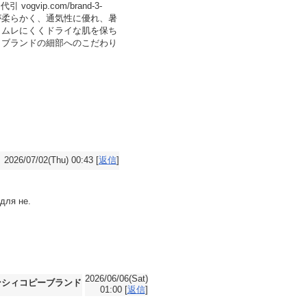
p.com/brand-3-
触りが柔らかく、通気性に優れ、暑
もムレにくくドライな肌を保ち
、ブランドの細部へのこだわり
2026/07/02(Thu) 00:43 [
返信
]
для не.
2026/06/06(Sat)
ンシィコピーブランド
01:00 [
返信
]