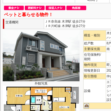
ペットと暮らせる物件！
ＪＲ奈良線 木津駅 徒歩27分
交通機関
ＪＲ片町線 木津駅 徒歩27分
木
構造・種別
ハ
総戸数
8
主要採光面
南
住宅保険料/
期間
物件現況
即
情報更新日
20
取引態様
仲
エ
外観写真
グ
設備
シ
り
設