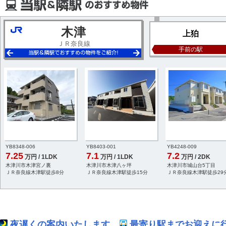
木津
上狛
ＪＲ奈良線
手前の駅
YB8348-006
YB8403-001
YB4248-009
7.25
7.1
7.2
万円 / 1LDK
万円 / 1LDK
万円 / 2DK
木津川市木津宮ノ裏
木津川市木津八ヶ坪
木津川市城山台5丁目
ＪＲ奈良線木津駅徒歩8分
ＪＲ奈良線木津駅徒歩15分
ＪＲ奈良線木津駅徒歩29
夜遅くの案内いたします
最寄り駅までお迎えに行