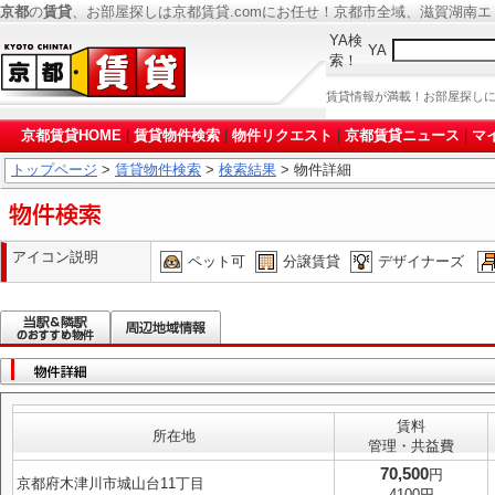
京都
の
賃貸
、お部屋探しは京都賃貸.comにお任せ！京都市全域、滋賀湖南
YA検
YA
索！
賃貸情報が満載！お部屋探し
京都賃貸HOME
|
賃貸物件検索
|
物件リクエスト
|
京都賃貸ニュース
|
マ
トップページ
>
賃貸物件検索
>
検索結果
> 物件詳細
アイコン説明
ペット可
分譲賃貸
デザイナーズ
賃料
所在地
管理・共益費
70,500
円
京都府木津川市城山台11丁目
4100円