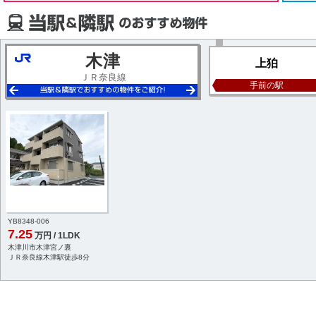
木津
上狛
ＪＲ奈良線
手前の駅
YB8348-006
7.25
万円 / 1LDK
木津川市木津宮ノ裏
ＪＲ奈良線木津駅徒歩8分