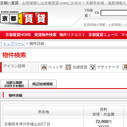
京都
の
賃貸
、お部屋探しは京都賃貸.comにお任せ！京都市全域、滋賀湖南
YA検
YA
索！
賃貸情報が満載！お部屋探し
京都賃貸HOME
|
賃貸物件検索
|
物件リクエスト
|
京都賃貸ニュース
|
マ
トップページ
> 物件詳細
アイコン説明
ペット可
分譲賃貸
デザイナーズ
賃料
所在地
管理・共益費
72,000
円
京都府木津川市城山台5丁目
3000円