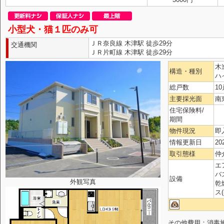
小型犬・猫１匹のみ可
ＪＲ奈良線 木津駅 徒歩29分
交通機関
ＪＲ片町線 木津駅 徒歩29分
木
構造・種別
ハ
総戸数
10
主要採光面
南
住宅保険料/
期間
物件現況
即
情報更新日
20
取引態様
仲
エ
バ
設備
外観写真
乾
ス
その他費用：消毒施工