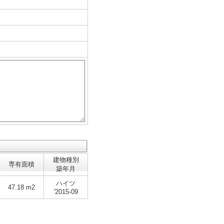
建物種別
専有面積
築年月
ハイツ
47.18 m2
'2015-09