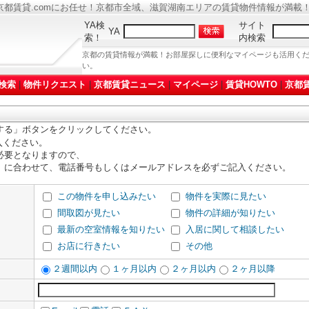
都賃貸.comにお任せ！京都市全域、滋賀湖南エリアの賃貸物件情報が満載
YA検
サイト
YA
索！
内検索
京都の賃貸情報が満載！お部屋探しに便利なマイページも活用く
い。
検索
|
物件リクエスト
|
京都賃貸ニュース
|
マイページ
|
賃貸HOWTO
|
京都賃
する」ボタンをクリックしてください。
入ください。
必要となりますので、
」に合わせて、電話番号もしくはメールアドレスを必ずご記入ください。
この物件を申し込みたい
物件を実際に見たい
間取図が見たい
物件の詳細が知りたい
最新の空室情報を知りたい
入居に関して相談したい
お店に行きたい
その他
２週間以内
１ヶ月以内
２ヶ月以内
２ヶ月以降