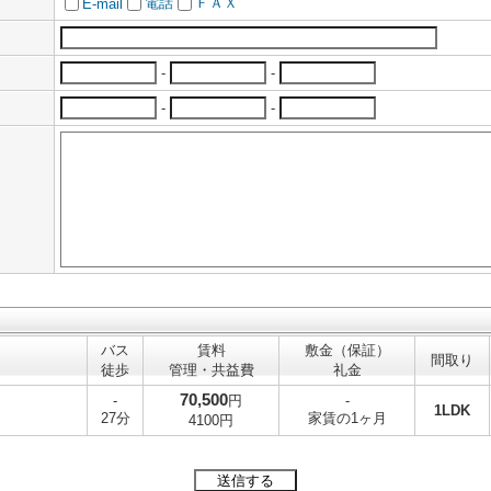
電話
ＦＡＸ
E-mail
-
-
-
-
バス
賃料
敷金（保証）
間取り
徒歩
管理・共益費
礼金
70,500
-
円
-
1LDK
27分
家賃の1ヶ月
4100円