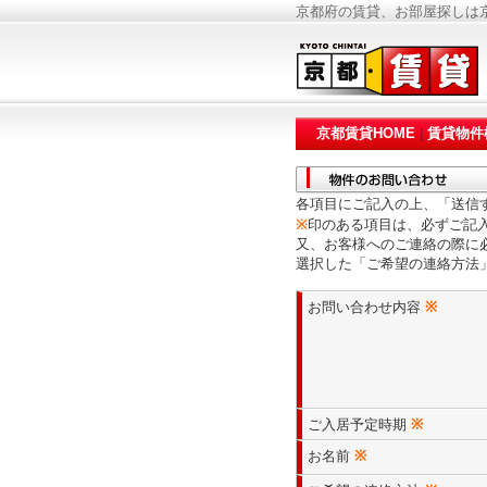
京都府の賃貸、お部屋探しは京
京都賃貸HOME
|
賃貸物件
各項目にご記入の上、「送信
※
印のある項目は、必ずご記
又、お客様へのご連絡の際に
選択した「ご希望の連絡方法
お問い合わせ内容
※
ご入居予定時期
※
お名前
※