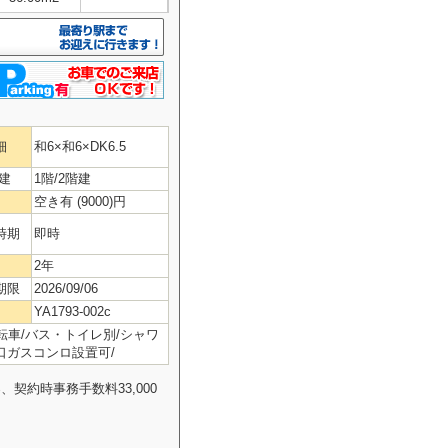
細
和6×和6×DK6.5
建
1階/2階建
空き有 (9000)円
時期
即時
2年
期限
2026/09/06
YA1793-002c
転車/バス・トイレ別/シャワ
二口ガスコンロ設置可/
契約時事務手数料33,000