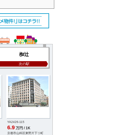
椥辻
次の駅
YA2426-115
YB8012-021
YB1853-010
6.9
6.7
6.5
万円 / 1K
万円 / 1K
万円 / 2LDK
京都市山科区東野片下リ町
京都市山科区椥辻池尻町
京都市山科区椥辻中在