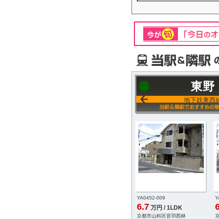
東野
地下鉄東西
YA0452-009
Y
6.7
6
万円 / 1LDK
京都市山科区音羽西林