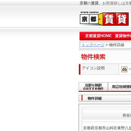
京都
の
賃貸
、お部屋探しは京
京都賃貸HOME
|
賃貸物件
トップページ
> 物件詳細
アイコン説明
所在
京都府京都市山科区東野八