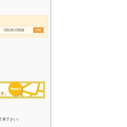
2階(角)/2階建
詳細
ます。
了承下さい）