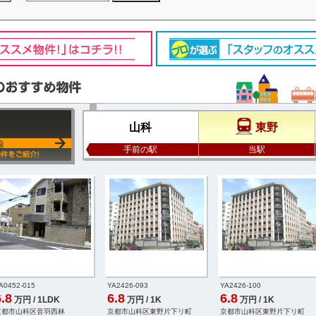
山科
東野
線
手前の駅
当駅
A0452-015
YA2426-093
YA2426-100
.8
6.8
6.8
万円 / 1LDK
万円 / 1K
万円 / 1K
京都市山科区音羽西林
京都市山科区東野片下リ町
京都市山科区東野片下リ町