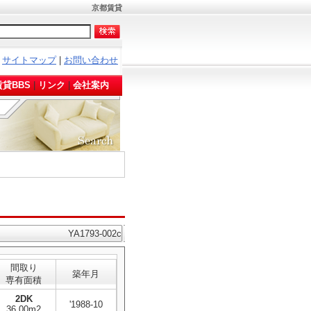
京都賃貸
サイトマップ
|
お問い合わせ
。
貸BBS
|
リンク
|
会社案内
YA1793-002c
間取り
築年月
専有面積
2DK
'1988-10
36.00m2