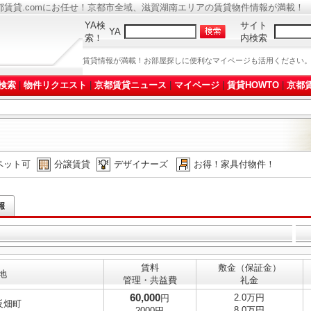
都賃貸.comにお任せ！京都市全域、滋賀湖南エリアの賃貸物件情報が満載！
YA検
サイト
YA
索！
内検索
賃貸情報が満載！お部屋探しに便利なマイページも活用ください
検索
|
物件リクエスト
|
京都賃貸ニュース
|
マイページ
|
賃貸HOWTO
|
京都賃
ペット可
分譲賃貸
デザイナーズ
お得！家具付物件！
賃料
敷金（保証金）
地
管理・共益費
礼金
60,000
2.0万円
円
反畑町
8.0万円
2000円