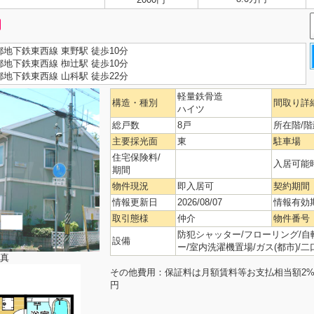
都地下鉄東西線 東野駅 徒歩10分
都地下鉄東西線 椥辻駅 徒歩10分
都地下鉄東西線 山科駅 徒歩22分
軽量鉄骨造
構造・種別
間取り詳
ハイツ
総戸数
8戸
所在階/階
主要採光面
東
駐車場
住宅保険料/
入居可能
期間
物件現況
即入居可
契約期間
情報更新日
2026/08/07
情報有効
取引態様
仲介
物件番号
防犯シャッター/フローリング/自
設備
ー/室内洗濯機置場/ガス(都市)/
真
その他費用：保証料は月額賃料等お支払相当額2%、
円