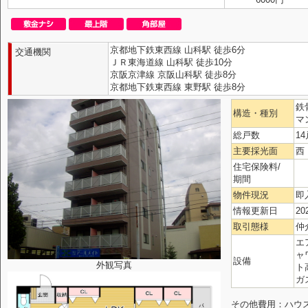
京都地下鉄東西線 山科駅 徒歩6分
交通機関
ＪＲ東海道線 山科駅 徒歩10分
京阪京津線 京阪山科駅 徒歩8分
京都地下鉄東西線 東野駅 徒歩8分
鉄
構造・種別
マ
総戸数
14
主要採光面
西
住宅保険料/
期間
物件現況
即
情報更新日
20
取引態様
仲
エ
ャ
設備
外観写真
ト
ガ
その他費用：ハウスク