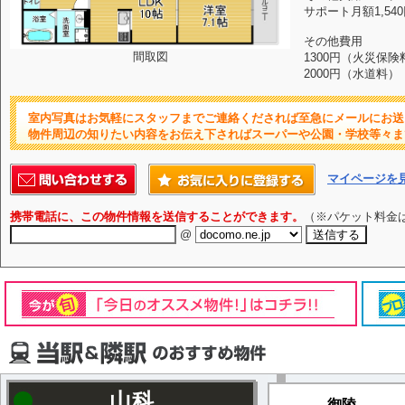
サポート月額1,54
その他費用
間取図
1300円（火災保険
2000円（水道料）
室内写真はお気軽にスタッフまでご連絡くだされば至急にメールにお送
物件周辺の知りたい内容をお伝え下さればスーパーや公園・学校等々ま
マイページを
携帯電話に、この物件情報を送信することができます。
（※パケット料金
@
山科
御陵