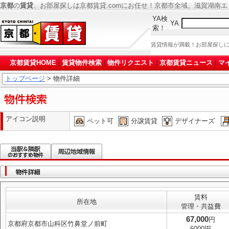
京都
の
賃貸
、お部屋探しは京都賃貸.comにお任せ！京都市全域、滋賀湖南
YA検
YA
索！
賃貸情報が満載！お部屋探し
京都賃貸HOME
|
賃貸物件検索
|
物件リクエスト
|
京都賃貸ニュース
|
マ
トップページ
> 物件詳細
アイコン説明
ペット可
分譲賃貸
デザイナーズ
賃料
所在地
管理・共益費
67,000
円
京都府京都市山科区竹鼻堂ノ前町
6000円