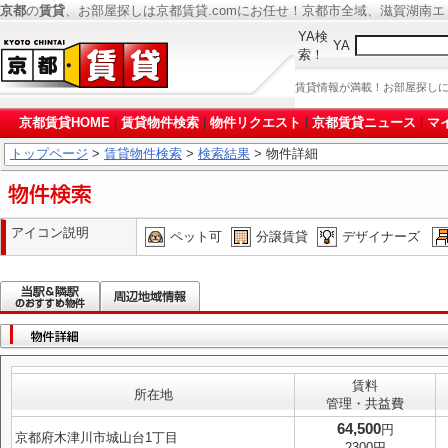
京都
の
賃貸
、お部屋探しは京都賃貸.comにお任せ！京都市全域、滋賀湖南
YA検
YA
索！
賃貸情報が満載！お部屋探し
京都賃貸HOME
|
賃貸物件検索
|
物件リクエスト
|
京都賃貸ニュース
|
マ
トップページ
>
賃貸物件検索
>
検索結果
> 物件詳細
アイコン説明
ペット可
分譲賃貸
デザイナーズ
賃料
所在地
管理・共益費
64,500
円
京都府木津川市城山台1丁目
2300円