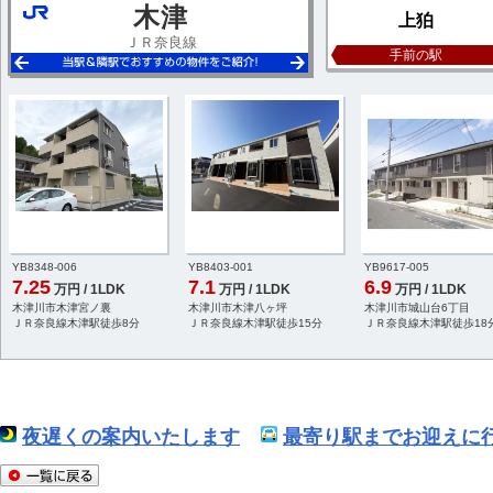
木津
上狛
ＪＲ奈良線
手前の駅
YB8348-006
YB8403-001
YB9617-005
7.25
7.1
6.9
万円 / 1LDK
万円 / 1LDK
万円 / 1LDK
木津川市木津宮ノ裏
木津川市木津八ヶ坪
木津川市城山台6丁目
ＪＲ奈良線木津駅徒歩8分
ＪＲ奈良線木津駅徒歩15分
ＪＲ奈良線木津駅徒歩18
夜遅くの案内いたします
最寄り駅までお迎えに行