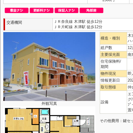
ＪＲ奈良線 木津駅 徒歩12分
交通機関
ＪＲ片町線 木津駅 徒歩12分
木
構造・種別
ハ
総戸数
12
主要採光面
南
住宅保険料/
期間
物件現況
即
情報更新日
20
取引態様
仲
エ
グ
設備
外観写真
ﾌ
置
その他費用：鍵セット