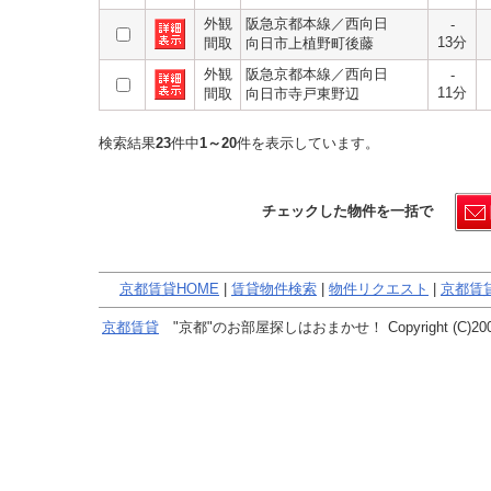
外観
阪急京都本線／西向日
-
13分
間取
向日市上植野町後藤
外観
阪急京都本線／西向日
-
11分
間取
向日市寺戸東野辺
検索結果
23
件中
1～20
件を表示しています。
チェックした物件を一括で
京都賃貸HOME
|
賃貸物件検索
|
物件リクエスト
|
京都賃
京都賃貸
"京都"のお部屋探しはおまかせ！ Copyright (C)2005