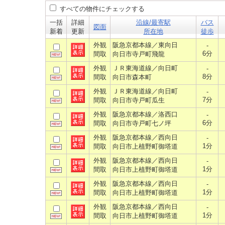
すべての物件にチェックする
一括
詳細
沿線/最寄駅
バス
図面
新着
更新
所在地
徒歩
外観
阪急京都本線／東向日
-
6分
間取
向日市寺戸町飛龍
外観
ＪＲ東海道線／向日町
-
8分
間取
向日市森本町
外観
ＪＲ東海道線／向日町
-
7分
間取
向日市寺戸町瓜生
外観
阪急京都本線／洛西口
-
6分
間取
向日市寺戸町七ノ坪
外観
阪急京都本線／西向日
-
1分
間取
向日市上植野町御塔道
外観
阪急京都本線／西向日
-
1分
間取
向日市上植野町御塔道
外観
阪急京都本線／西向日
-
1分
間取
向日市上植野町御塔道
外観
阪急京都本線／西向日
-
1分
間取
向日市上植野町御塔道