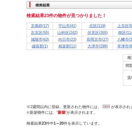
検索結果23件の物件が見つかりました！
京都府(17)
守山市(41)
北区(119)
上京区(5
左京区(55)
山科区(242)
伏見区(265)
南区(114
城陽市(63)
向日市(23)
長岡京市(27)
八幡市(3
綴喜郡(1)
相楽郡(11)
大津市(299)
草津市(9
種
間
賃
※2週間以内に登録、更新された物件には、
が表示され
※新築物件には、“
新築
”が表示されます。
検索結果
23
件中
1～20
件を表示しています。