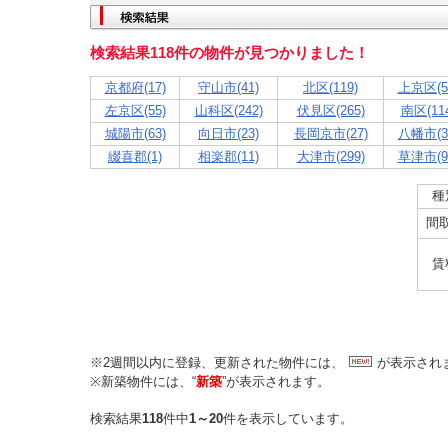
検索結果118件の物件が見つかりました！
京都府(17)
守山市(41)
北区(119)
上京区(5
左京区(55)
山科区(242)
伏見区(265)
南区(114
城陽市(63)
向日市(23)
長岡京市(27)
八幡市(3
綴喜郡(1)
相楽郡(11)
大津市(299)
草津市(9
種
間
賃
※2週間以内に登録、更新された物件には、
が表示され
※新築物件には、“
新築
”が表示されます。
検索結果
118
件中
1～20
件を表示しています。