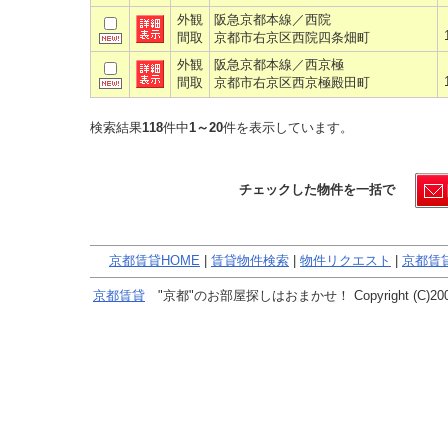
外観
阪急京都本線／西院
間取
京都市右京区西院四条畑町
外観
阪急京都本線／西京極
間取
京都市右京区西京極殿田町
検索結果
118
件中
1～20
件を表示しています。
チェックした物件を一括で
京都賃貸HOME
|
賃貸物件検索
|
物件リクエスト
|
京都賃
京都賃貸
"京都"のお部屋探しはおまかせ！ Copyright (C)2005