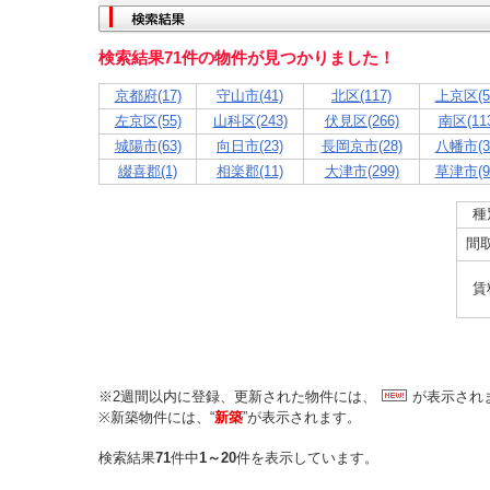
検索結果71件の物件が見つかりました！
京都府(17)
守山市(41)
北区(117)
上京区(5
左京区(55)
山科区(243)
伏見区(266)
南区(113
城陽市(63)
向日市(23)
長岡京市(28)
八幡市(3
綴喜郡(1)
相楽郡(11)
大津市(299)
草津市(9
種
間
賃
※2週間以内に登録、更新された物件には、
が表示され
※新築物件には、“
新築
”が表示されます。
検索結果
71
件中
1～20
件を表示しています。