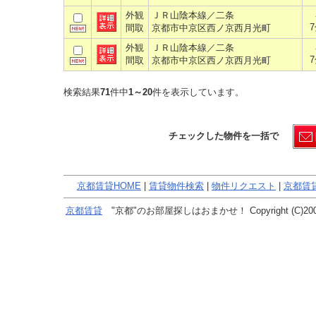
外観
ＪＲ山陰本線／二条
間取
京都市中京区西ノ京西月光町
外観
ＪＲ山陰本線／二条
間取
京都市中京区西ノ京西月光町
検索結果
71
件中
1～20
件を表示しています。
チェックした物件を一括で
京都賃貸HOME
|
賃貸物件検索
|
物件リクエスト
|
京都賃
京都賃貸
"京都"のお部屋探しはおまかせ！ Copyright (C)2005