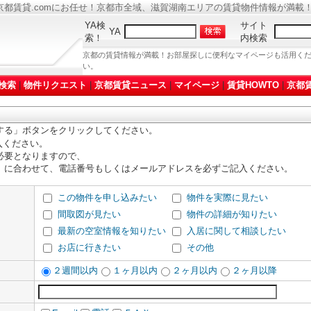
都賃貸.comにお任せ！京都市全域、滋賀湖南エリアの賃貸物件情報が満載
YA検
サイト
YA
索！
内検索
京都の賃貸情報が満載！お部屋探しに便利なマイページも活用く
い。
検索
|
物件リクエスト
|
京都賃貸ニュース
|
マイページ
|
賃貸HOWTO
|
京都賃
する」ボタンをクリックしてください。
入ください。
必要となりますので、
」に合わせて、電話番号もしくはメールアドレスを必ずご記入ください。
この物件を申し込みたい
物件を実際に見たい
間取図が見たい
物件の詳細が知りたい
最新の空室情報を知りたい
入居に関して相談したい
お店に行きたい
その他
２週間以内
１ヶ月以内
２ヶ月以内
２ヶ月以降