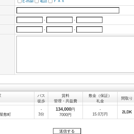
電話
ＦＡＸ
E-mail
-
-
-
-
駅
バス
賃料
敷金（保証）
間取り
徒歩
管理・共益費
礼金
134,000
-
円
-
2LDK
3分
15.0万円
屋敷町
7000円