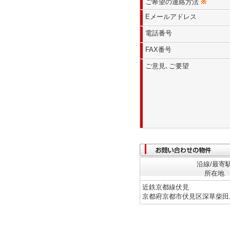
ご希望の連絡方法
※
Eメールアドレス
電話番号
FAX番号
ご意見､ご要望
沿線/最寄
所在地
近鉄京都線伏見
京都府京都市伏見区深草柴田