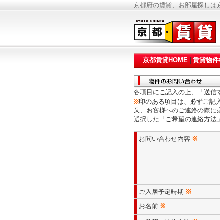
京都府の賃貸、お部屋探しは京
京都賃貸HOME
|
賃貸物件
各項目にご記入の上、「送信
※
印のある項目は、必ずご記
又、お客様へのご連絡の際に
選択した「ご希望の連絡方法
お問い合わせ内容
※
ご入居予定時期
※
お名前
※