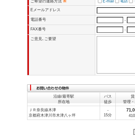
電話
ご希望の連絡方法
※
E-mail
Eメールアドレス
電話番号
-
FAX番号
-
ご意見､ご要望
沿線/最寄駅
バス
賃
所在地
徒歩
管理・
71,0
ＪＲ奈良線木津
-
15分
京都府木津川市木津八ヶ坪
41