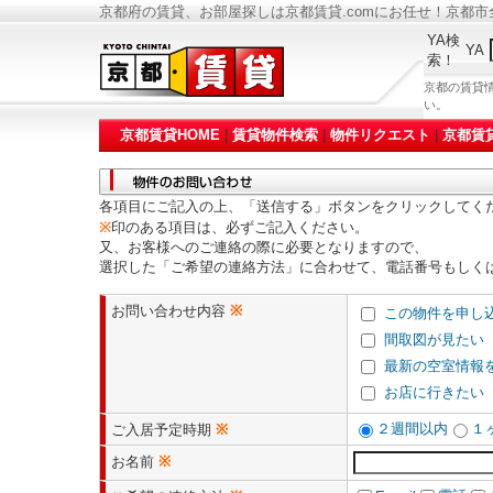
京都府の賃貸、お部屋探しは京都賃貸.comにお任せ！京都
YA検
YA
索！
京都の賃貸
い。
京都賃貸HOME
|
賃貸物件検索
|
物件リクエスト
|
京都賃
各項目にご記入の上、「送信する」ボタンをクリックしてく
※
印のある項目は、必ずご記入ください。
又、お客様へのご連絡の際に必要となりますので、
選択した「ご希望の連絡方法」に合わせて、電話番号もしく
お問い合わせ内容
※
この物件を申し
間取図が見たい
最新の空室情報
お店に行きたい
２週間以内
１
ご入居予定時期
※
お名前
※