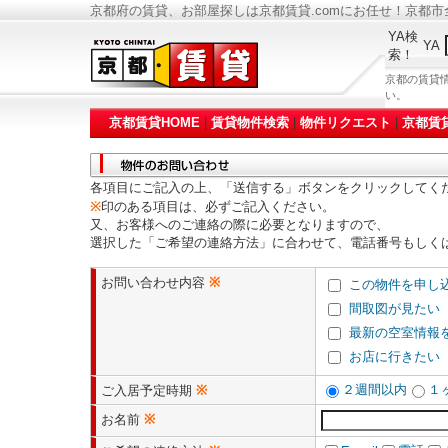
京都府の賃貸、お部屋探しは京都賃貸.comにお任せ！京都
YA検
YA
索！
京都の賃貸
い。
京都賃貸HOME
|
賃貸物件検索
|
物件リクエスト
|
京都賃
各項目にご記入の上、「送信する」ボタンをクリックしてく
※
印のある項目は、必ずご記入ください。
又、お客様へのご連絡の際に必要となりますので、
選択した「ご希望の連絡方法」に合わせて、電話番号もしく
お問い合わせ内容
※
この物件を申し
間取図が見たい
最新の空室情報
お店に行きたい
２週間以内
１
ご入居予定時期
※
お名前
※