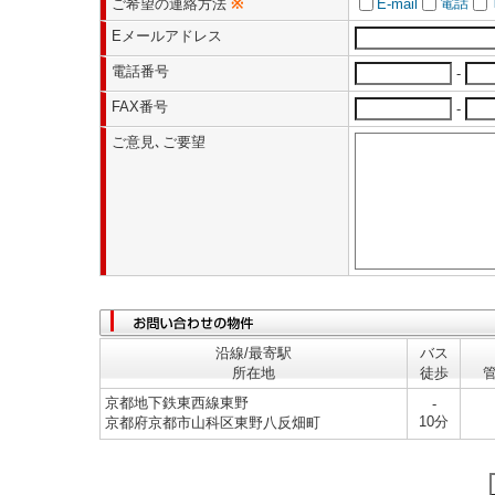
電話
ご希望の連絡方法
※
E-mail
Eメールアドレス
電話番号
-
FAX番号
-
ご意見､ご要望
沿線/最寄駅
バス
所在地
徒歩
京都地下鉄東西線東野
-
10分
京都府京都市山科区東野八反畑町