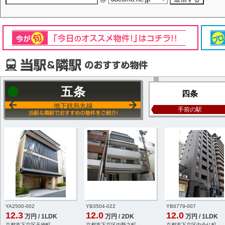
五条
四条
地下鉄烏丸線
手前の駅
YA2500-002
YB3504-022
YB6779-007
12.3
12.0
12.0
万円 / 1LDK
万円 / 2DK
万円 / 1LDK
京都市下京区天神町
京都市下京区中野之町
京都市下京区中金仏町