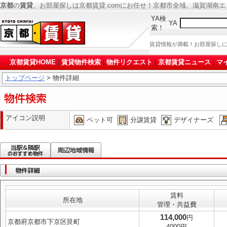
京都
の
賃貸
、お部屋探しは京都賃貸.comにお任せ！京都市全域、滋賀湖南
YA検
YA
索！
賃貸情報が満載！お部屋探し
京都賃貸HOME
|
賃貸物件検索
|
物件リクエスト
|
京都賃貸ニュース
|
マ
トップページ
> 物件詳細
アイコン説明
ペット可
分譲賃貸
デザイナーズ
賃料
所在地
管理・共益費
114,000
円
京都府京都市下京区艮町
4000円