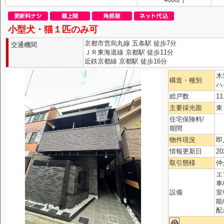
小型犬・猫１匹のみ可
京都市営烏丸線 五条駅 徒歩7分
交通機関
ＪＲ東海道線 京都駅 徒歩11分
近鉄京都線 京都駅 徒歩16分
木
構造・種別
ハ
総戸数
1
主要採光面
東
住宅保険料/
期間
物件現況
即
情報更新日
20
取引態様
仲
エ
車
設備
室
能
配