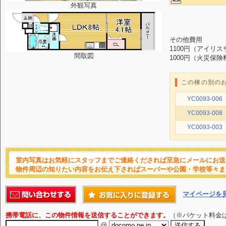
外観写真
その他費用
1100円（アイリ
間取図
1000円（火災保険
この棟の別の
YC0093-006
YC0093-008
YC0093-003
室内写真はお気軽にスタッフまでご連絡くだされば至急にメールにお送
物件周辺の知りたい内容をお伝え下さればスーパーや公園・学校等々ま
マイページを
携帯電話に、この物件情報を送信することができます。
（※パケット料金
@