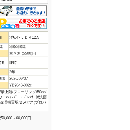
細
洋6.4×ＬＤＫ12.5
建
3階/3階建
空き無 (5500)円
時期
即時
2年
期限
2026/09/07
YB9643-002c
最上階/フローリング/50cc/
ｼｬﾝﾌﾟｰ・ﾄﾞﾚｯｻｰ付洗面
洗濯機置場/BS/ガス(プロパ
000～60,000円