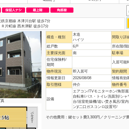
近鉄京都線 木津川台駅 徒歩7分
ＪＲ片町線 西木津駅 徒歩17分
木造
構造・種別
間取り詳
ハイツ
総戸数
6戸
所在階/階
主要採光面
南
駐車場
住宅保険料/
入居可能
期間
物件現況
即入居可
契約期間
情報更新日
2026/08/08
情報有効
取引態様
仲介
物件番号
エアコン/TVモニターホン/角部屋/
自転車/バス・トイレ洗面別/シャワー/
設備
写真
台/浴室乾燥機/追い焚き風呂/室内
ン)/二口ガスコンロ設置可/
その他費用：鍵セット費3,300円／クリーニング費50,