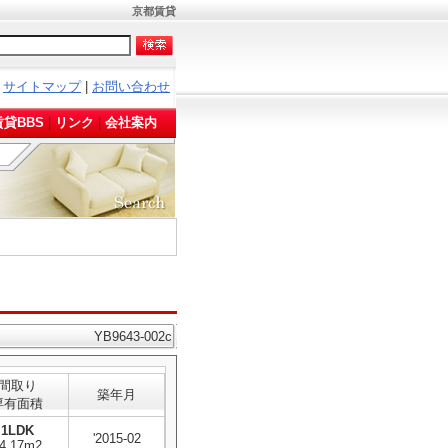
京都賃貸
サイトマップ
|
お問い合わせ
。
貸BBS
|
リンク
|
会社案内
YB9643-002c
間取り
築年月
専有面積
1LDK
'2015-02
4.17m2