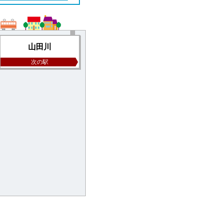
山田川
次の駅
YB3172-003
6.6
万円 / 1LDK
木津川市相楽神後原
近鉄京都線山田川駅徒歩10分