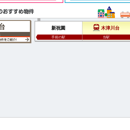
台
新祝園
木津川台
線
手前の駅
当駅