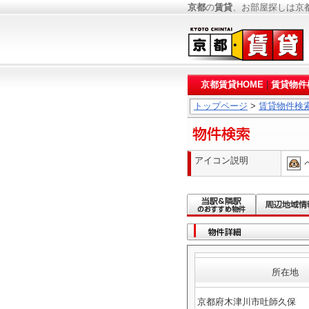
京都
の
賃貸
、お部屋探しは京
京都賃貸HOME
|
賃貸物件
トップページ
>
賃貸物件検
アイコン説明
所在地
京都府木津川市吐師久保