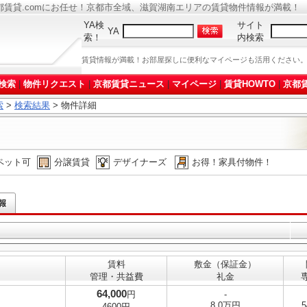
都賃貸.comにお任せ！京都市全域、滋賀湖南エリアの賃貸物件情報が満載！
YA検
サイト
YA
索！
内検索
賃貸情報が満載！お部屋探しに便利なマイページも活用ください
検索
|
物件リクエスト
|
京都賃貸ニュース
|
マイページ
|
賃貸HOWTO
|
京都賃
索
>
検索結果
> 物件詳細
ペット可
分譲賃貸
デザイナーズ
お得！家具付物件！
賃料
敷金（保証金）
管理・共益費
礼金
64,000
円
-
8.0万円
5
4600円