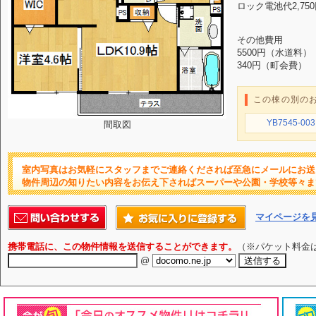
ロック電池代2,75
その他費用
5500円（水道料）
340円（町会費）
この棟の別の
YB7545-003
間取図
室内写真はお気軽にスタッフまでご連絡くだされば至急にメールにお送
物件周辺の知りたい内容をお伝え下さればスーパーや公園・学校等々ま
マイページを
携帯電話に、この物件情報を送信することができます。
（※パケット料金
@