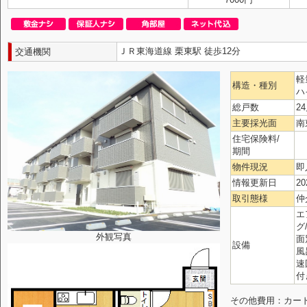
ＪＲ東海道線 栗東駅 徒歩12分
交通機関
軽
構造・種別
ハ
総戸数
2
主要採光面
南
住宅保険料/
期間
物件現況
即
情報更新日
20
取引態様
仲
エ
グ
外観写真
面
設備
風
速
付
その他費用：カードキ