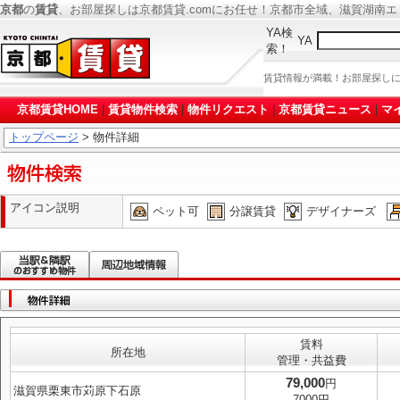
京都
の
賃貸
、お部屋探しは京都賃貸.comにお任せ！京都市全域、滋賀湖南
YA検
YA
索！
賃貸情報が満載！お部屋探し
京都賃貸HOME
|
賃貸物件検索
|
物件リクエスト
|
京都賃貸ニュース
|
マ
トップページ
> 物件詳細
アイコン説明
ペット可
分譲賃貸
デザイナーズ
賃料
所在地
管理・共益費
79,000
円
滋賀県栗東市苅原下石原
7000円