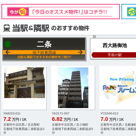
二条
西大路御池
地下鉄東西線
手前の駅
YA6023-011
YA3171-007
YC0346-012
7.2
6.82
7.0
万円 / 1K
万円 / 1K
万円 / 1K
京都市中京区西ノ京北聖町
京都市中京区西ノ京小堀町
京都市中京区西ノ京船塚
京都地下鉄東西線二条駅徒歩2
京都地下鉄東西線二条駅徒歩5
京都地下鉄東西線二条駅徒
分
分
分