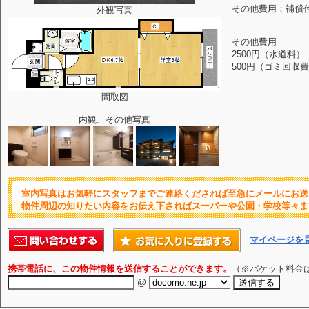
その他費用：補償付
外観写真
その他費用
2500円（水道料）
500円（ゴミ回収
間取図
内観、その他写真
室内写真はお気軽にスタッフまでご連絡くだされば至急にメールにお送
物件周辺の知りたい内容をお伝え下さればスーパーや公園・学校等々ま
マイページを
携帯電話に、この物件情報を送信することができます。
（※パケット料金
@