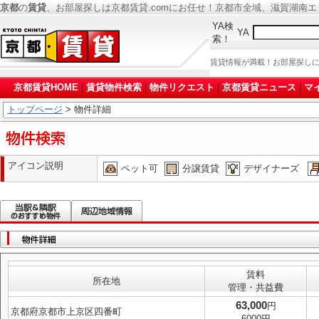
京都
の
賃貸
、お部屋探しは京都賃貸.comにお任せ！京都市全域、滋賀湖南
YA検
YA
索！
賃貸情報が満載！お部屋探し
京都賃貸HOME
|
賃貸物件検索
|
物件リクエスト
|
京都賃貸ニュース
|
マ
トップページ
> 物件詳細
アイコン説明
ペット可
分譲賃貸
デザイナーズ
賃料
所在地
管理・共益費
63,000
円
京都府京都市上京区四番町
6000円