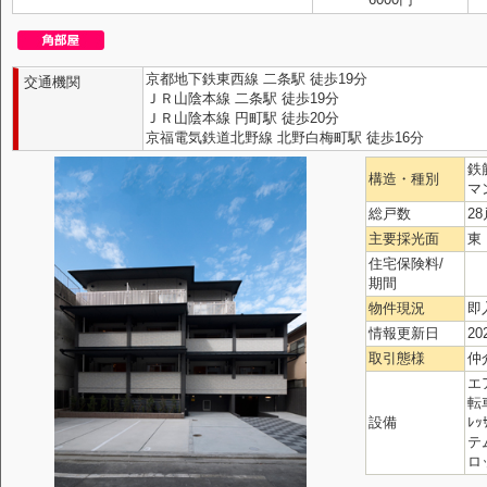
京都地下鉄東西線 二条駅 徒歩19分
交通機関
ＪＲ山陰本線 二条駅 徒歩19分
ＪＲ山陰本線 円町駅 徒歩20分
京福電気鉄道北野線 北野白梅町駅 徒歩16分
鉄
構造・種別
マ
総戸数
28
主要採光面
東
住宅保険料/
期間
物件現況
即
情報更新日
20
取引態様
仲
エ
転
設備
ﾚ
テ
ロ