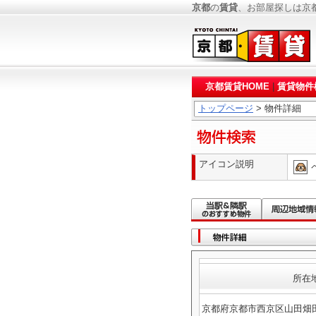
京都
の
賃貸
、お部屋探しは京
京都賃貸HOME
|
賃貸物件
トップページ
> 物件詳細
アイコン説明
所在
京都府京都市西京区山田畑