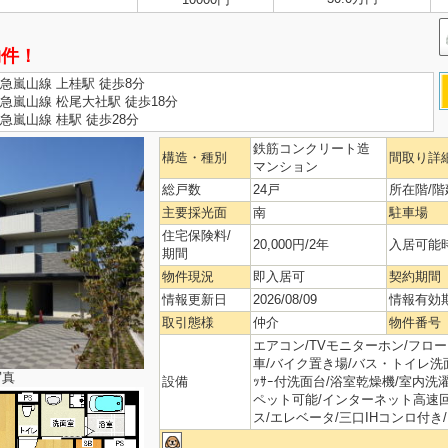
物件！
急嵐山線 上桂駅 徒歩8分
急嵐山線 松尾大社駅 徒歩18分
急嵐山線 桂駅 徒歩28分
鉄筋コンクリート造
構造・種別
間取り詳
マンション
総戸数
24戸
所在階/階
主要採光面
南
駐車場
住宅保険料/
20,000円/2年
入居可能
期間
物件現況
即入居可
契約期間
情報更新日
2026/08/09
情報有効
取引態様
仲介
物件番号
エアコン/TVモニターホン/フローリ
車/バイク置き場/バス・トイレ洗面別
写真
設備
ｯｻｰ付洗面台/浴室乾燥機/室内洗
ペット可能/インターネット高速回
ス/エレベータ/三口IHコンロ付き/