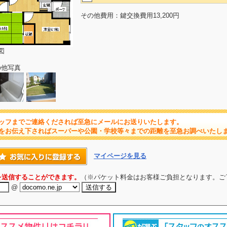
その他費用：鍵交換費用13,200円
図
の他写真
ッフまでご連絡くだされば至急にメールにお送りいたします。
をお伝え下さればスーパーや公園・学校等々までの距離を至急お調べいたし
マイページを見る
を送信することができます。
（※パケット料金はお客様ご負担となります。ご
@