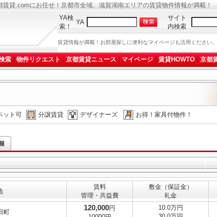
都賃貸.comにお任せ！京都市全域、滋賀湖南エリアの賃貸物件情報が満載！
YA検
サイト
YA
索！
内検索
賃貸情報が満載！お部屋探しに便利なマイページも活用ください
検索
|
物件リクエスト
|
京都賃貸ニュース
|
マイページ
|
賃貸HOWTO
|
京都賃
ペット可
分譲賃貸
デザイナーズ
お得！家具付物件！
賃料
敷金（保証金）
地
管理・共益費
礼金
120,000
10.0万円
円
田町
30.0万円
10000円