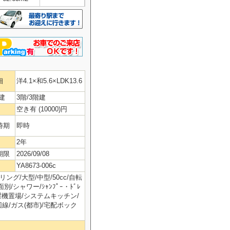
細
洋4.1×和5.6×LDK13.6
建
3階/3階建
空き有 (10000)円
時期
即時
2年
期限
2026/09/08
YA8673-006c
ング/大型/中型/50cc/自転
/シャワー/ｼｬﾝﾌﾟｰ・ﾄﾞﾚ
濯機置場/システムキッチン/
線/ガス(都市)/宅配ボック