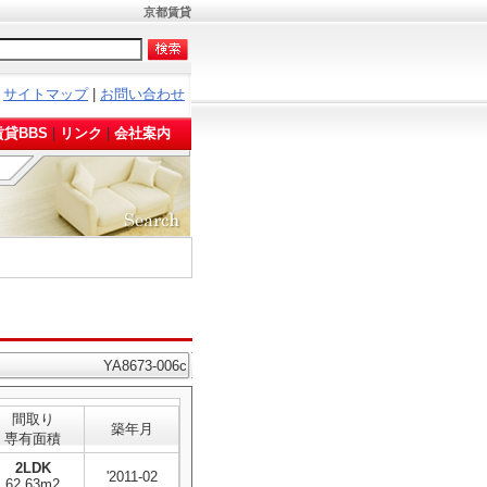
京都賃貸
サイトマップ
|
お問い合わせ
。
貸BBS
|
リンク
|
会社案内
YA8673-006c
間取り
築年月
専有面積
2LDK
'2011-02
62.63m2