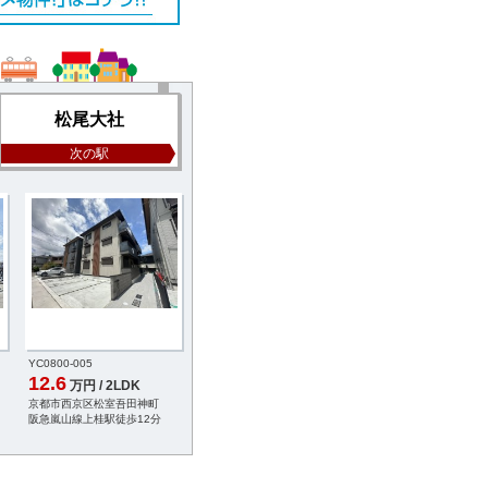
松尾大社
次の駅
YC0800-005
YA4447-010
YB1276-011
12.6
12.186
12.0
万円 / 2LDK
万円 / 3LDK
万円 / 3LD
京都市西京区松室吾田神町
京都市西京区嵐山朝月町
京都市西京区嵐山内田
阪急嵐山線上桂駅徒歩12分
阪急嵐山線松尾大社駅徒歩4分
阪急嵐山線松尾大社駅