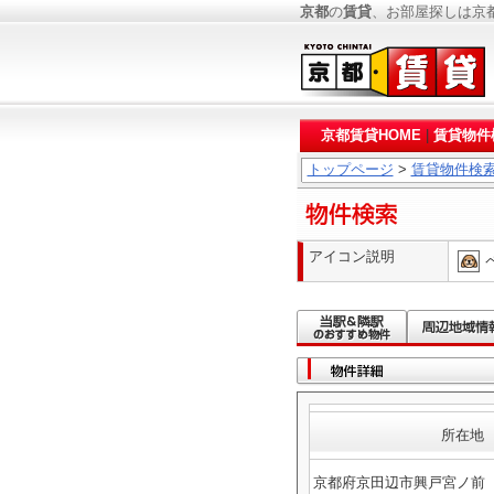
京都
の
賃貸
、お部屋探しは京
京都賃貸HOME
|
賃貸物件
トップページ
>
賃貸物件検
アイコン説明
所在地
京都府京田辺市興戸宮ノ前