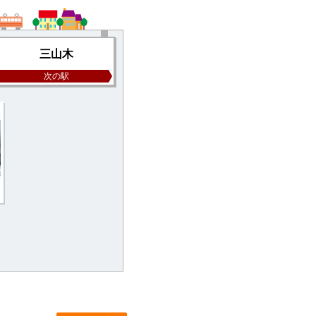
三山木
次の駅
YA5275-002
5.6
万円 / 1K
京田辺市三山木下ノ浜
近鉄京都線三山木駅徒歩5分