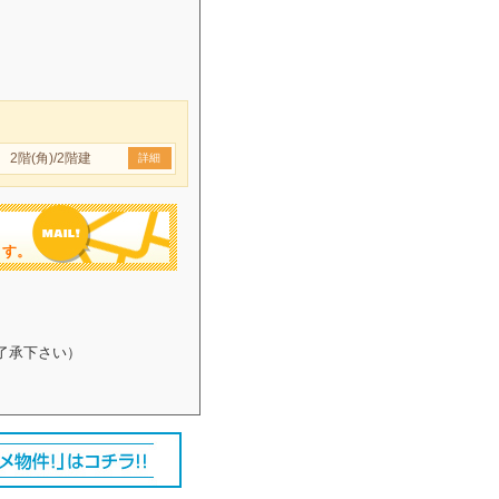
2階(角)/2階建
詳細
ます。
了承下さい）