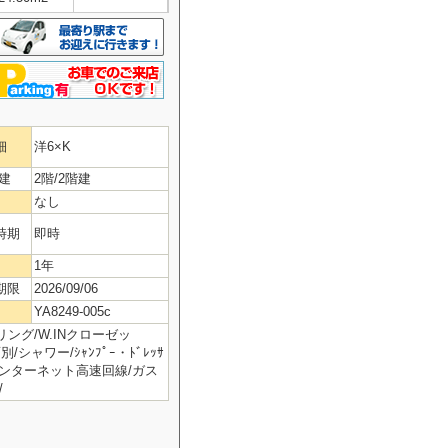
細
洋6×K
建
2階/2階建
なし
時期
即時
1年
期限
2026/09/06
YA8249-005c
ング/W.INクローゼッ
/シャワー/ｼｬﾝﾌﾟｰ・ﾄﾞﾚｯｻ
インターネット高速回線/ガス
/