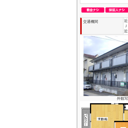
近
交通機関
Ｊ
近
外観写