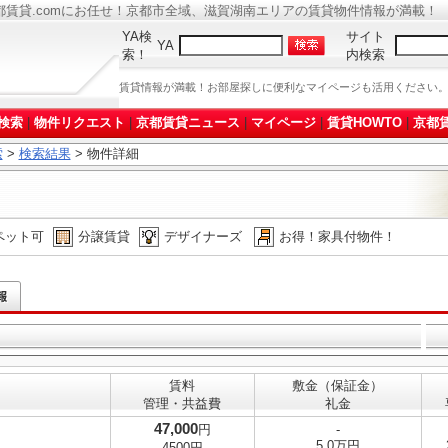
都賃貸.comにお任せ！京都市全域、滋賀湖南エリアの賃貸物件情報が満載！
YA検
サイト
YA
索！
内検索
賃貸情報が満載！お部屋探しに便利なマイページも活用ください
検索
|
物件リクエスト
|
京都賃貸ニュース
|
マイページ
|
賃貸HOWTO
|
京都賃
索
>
検索結果
> 物件詳細
ペット可
分譲賃貸
デザイナーズ
お得！家具付物件！
賃料
敷金（保証金）
管理・共益費
礼金
47,000
円
-
5.0万円
4500円