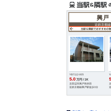
興戸
近鉄京都線
-005
YB7112-005
Y
5.0
5
円 / 1K
万円 / 1K
東古森
京田辺市興戸和井田
線新田辺駅徒歩15分
近鉄京都線興戸駅徒歩3分