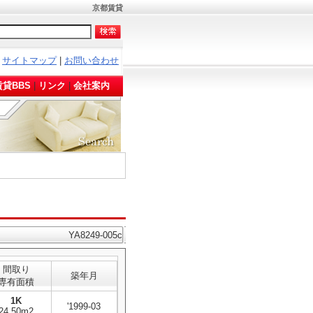
京都賃貸
サイトマップ
|
お問い合わせ
。
貸BBS
|
リンク
|
会社案内
YA8249-005c
間取り
築年月
専有面積
1K
'1999-03
24.50m2