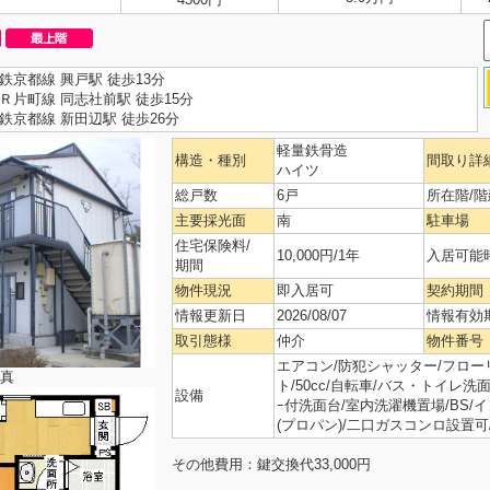
鉄京都線 興戸駅 徒歩13分
Ｒ片町線 同志社前駅 徒歩15分
鉄京都線 新田辺駅 徒歩26分
軽量鉄骨造
構造・種別
間取り詳
ハイツ
総戸数
6戸
所在階/階
主要採光面
南
駐車場
住宅保険料/
10,000円/1年
入居可能
期間
物件現況
即入居可
契約期間
情報更新日
2026/08/07
情報有効
取引態様
仲介
物件番号
エアコン/防犯シャッター/フローリ
真
ト/50cc/自転車/バス・トイレ洗面別
設備
ｰ付洗面台/室内洗濯機置場/BS/
(プロパン)/二口ガスコンロ設置可
その他費用：鍵交換代33,000円