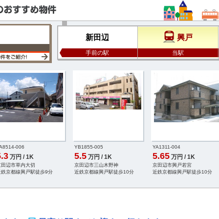
新田辺
興戸
手前の駅
当駅
A8514-006
YB1855-005
YA1311-004
.3
5.5
5.65
万円 / 1K
万円 / 1K
万円 / 1K
京田辺市草内大切
京田辺市三山木野神
京田辺市興戸若宮
近鉄京都線興戸駅徒歩9分
近鉄京都線興戸駅徒歩10分
近鉄京都線興戸駅徒歩10分