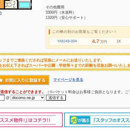
その他費用
3300円（水道料）
図
1320円（安心サポート）
この棟の別のお部屋もご覧ください！
4.7
YA8249-004
1K
万円
ッフまでご連絡くだされば至急にメールにお送りいたします。
をお伝え下さればスーパーや公園・学校等々までの距離を至急お調べいたし
マイページを見る
を送信することができます。
（※パケット料金はお客様ご負担となります。ご
@