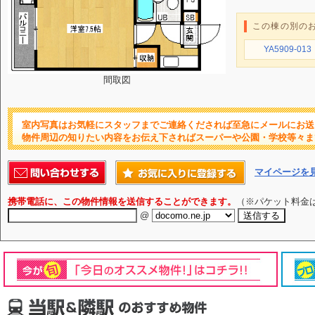
この棟の別の
YA5909-013
間取図
室内写真はお気軽にスタッフまでご連絡くだされば至急にメールにお送
物件周辺の知りたい内容をお伝え下さればスーパーや公園・学校等々ま
マイページを
携帯電話に、この物件情報を送信することができます。
（※パケット料金
@