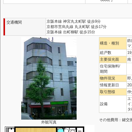
京阪本線 神宮丸太町駅 徒歩9分
交通機関
京都市営烏丸線 丸太町駅 徒歩17分
京阪本線 出町柳駅 徒歩15分
鉄
構造・種別
マ
総戸数
1
主要採光面
南
住宅保険料/
期間
物件現況
即
情報更新日
20
取引態様
仲
エ
設備
イ
タ
その他費用：鍵交換代
外観写真