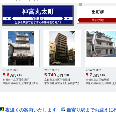
神宮丸太町
出町柳
京阪本線
手前の駅
YB6991-023
YA2789-011
YB5721-002
5.6
5.749
5.7
万円 / 1K
万円 / 1K
万円 / 1K
京都市中京区西革堂町
京都市上京区伊勢屋町
京都市上京区信富町
京阪本線神宮丸太町駅徒歩7分
京阪本線神宮丸太町駅徒歩7分
京阪本線神宮丸太町駅徒歩
夜遅くの案内いたします
最寄り駅までお迎えに行