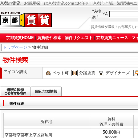
京都
の
賃貸
、お部屋探しは京都賃貸.comにお任せ！京都市全域、滋賀湖南
YA検
YA
索！
賃貸情報が満載！お部屋探し
京都賃貸HOME
|
賃貸物件検索
|
物件リクエスト
|
京都賃貸ニュース
|
マ
トップページ
> 物件詳細
アイコン説明
ペット可
分譲賃貸
デザイナーズ
賃料
所在地
管理・共益費
50,000
円
京都府京都市上京区宮垣町
8000円