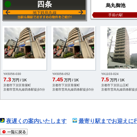
四条
烏丸御池
地下鉄烏丸線
手前の駅
YA5056-030
YA5056-052
YA1103-024
7.3
7.45
7.5
万円 / 1K
万円 / 1K
万円 / 1K
京都市下京区骨屋町
京都市下京区骨屋町
京都市下京区山王町
京都市営烏丸線四条駅徒歩5分
京都市営烏丸線四条駅徒歩5分
京都市営烏丸線四条駅徒歩
夜遅くの案内いたします
最寄り駅までお迎えに行