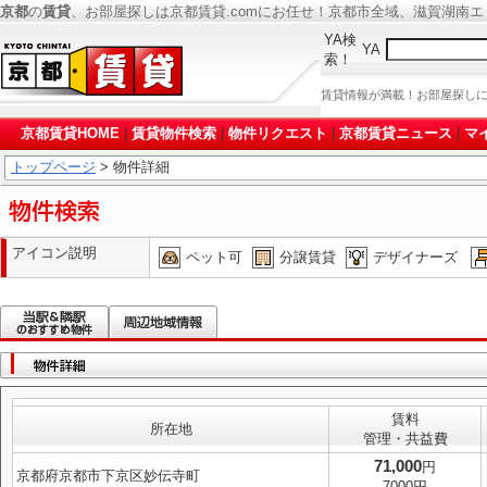
京都
の
賃貸
、お部屋探しは京都賃貸.comにお任せ！京都市全域、滋賀湖南
YA検
YA
索！
賃貸情報が満載！お部屋探し
京都賃貸HOME
|
賃貸物件検索
|
物件リクエスト
|
京都賃貸ニュース
|
マ
トップページ
> 物件詳細
アイコン説明
ペット可
分譲賃貸
デザイナーズ
賃料
所在地
管理・共益費
71,000
円
京都府京都市下京区妙伝寺町
7000円