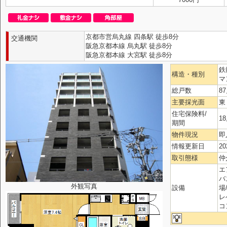
京都市営烏丸線 四条駅 徒歩8分
交通機関
阪急京都本線 烏丸駅 徒歩8分
阪急京都本線 大宮駅 徒歩8分
鉄
構造・種別
マ
総戸数
8
主要採光面
東
住宅保険料/
18
期間
物件現況
即
情報更新日
20
取引態様
仲
エ
バ
外観写真
設備
場
レ
コ