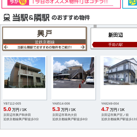
興戸
新田辺
近鉄京都線
手前の駅
YB7112-005
YA8514-006
YA8249-004
5.0
5.3
4.7
万円 / 1K
万円 / 1K
万円 / 1K
京田辺市興戸和井田
京田辺市草内大切
京田辺市興戸宮ノ前
近鉄京都線興戸駅徒歩3分
近鉄京都線興戸駅徒歩9分
近鉄京都線興戸駅徒歩13