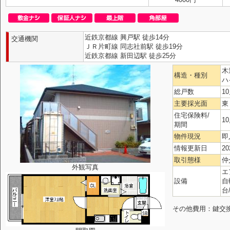
近鉄京都線 興戸駅 徒歩14分
交通機関
ＪＲ片町線 同志社前駅 徒歩19分
近鉄京都線 新田辺駅 徒歩25分
木
構造・種別
ハ
総戸数
1
主要採光面
東
住宅保険料/
10
期間
物件現況
即
情報更新日
20
取引態様
仲
外観写真
エ
設備
自
台
その他費用：鍵交換代