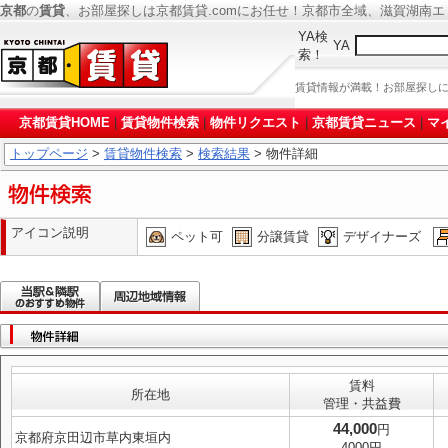
京都
の
賃貸
、お部屋探しは京都賃貸.comにお任せ！京都市全域、滋賀湖南
YA検
YA
索！
賃貸情報が満載！お部屋探し
京都賃貸HOME
|
賃貸物件検索
|
物件リクエスト
|
京都賃貸ニュース
|
マ
トップページ
>
賃貸物件検索
>
検索結果
> 物件詳細
アイコン説明
ペット可
分譲賃貸
デザイナーズ
賃料
所在地
管理・共益費
44,000
円
京都府京田辺市草内東垣内
4000円