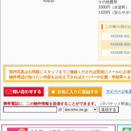
間取図
その他費用
3300円（水道料）
1320円（安心サポ
この棟の別の
YA3548-001
YA3548-008
YA3548-010
室内写真はお気軽にスタッフまでご連絡くだされば至急にメールにお送
物件周辺の知りたい内容をお伝え下さればスーパーや公園・学校等々ま
マイページを
携帯電話に、この物件情報を送信することができます。
（※パケット料金
@