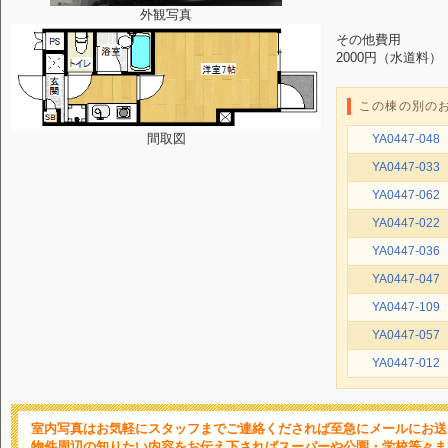
外観写真
その他費用
2000円（水道料）
この棟の別の
間取図
YA0447-048
YA0447-033
YA0447-062
YA0447-022
YA0447-036
YA0447-047
YA0447-109
YA0447-057
YA0447-012
室内写真はお気軽にスタッフまでご連絡くだされば至急にメールにお送
物件周辺の知りたい内容をお伝え下さればスーパーや公園・学校等々ま