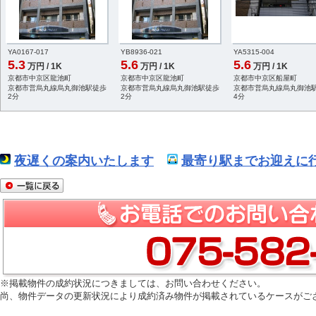
YA0167-017
YB8936-021
YA5315-004
5.3
5.6
5.6
万円 / 1K
万円 / 1K
万円 / 1K
京都市中京区龍池町
京都市中京区龍池町
京都市中京区船屋町
京都市営烏丸線烏丸御池駅徒歩
京都市営烏丸線烏丸御池駅徒歩
京都市営烏丸線烏丸御池
2分
2分
4分
夜遅くの案内いたします
最寄り駅までお迎えに行
※掲載物件の成約状況につきましては、お問い合わせください。
尚、物件データの更新状況により成約済み物件が掲載されているケースがご