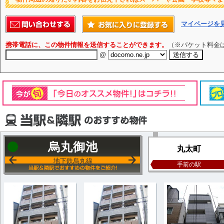
マイページを
携帯電話に、この物件情報を送信することができます。
（※パケット料金
@
烏丸御池
丸太町
地下鉄烏丸線
手前の駅