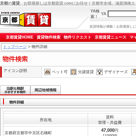
京都
の
賃貸
、お部屋探しは京都賃貸.comにお任せ！京都市全域、滋賀湖南
YA検
YA
索！
賃貸情報が満載！お部屋探し
京都賃貸HOME
|
賃貸物件検索
|
物件リクエスト
|
京都賃貸ニュース
|
マ
トップページ
> 物件詳細
アイコン説明
ペット可
分譲賃貸
デザイナーズ
賃料
所在地
管理・共益費
47,000
円
京都府京都市中京区石橋町
11000円