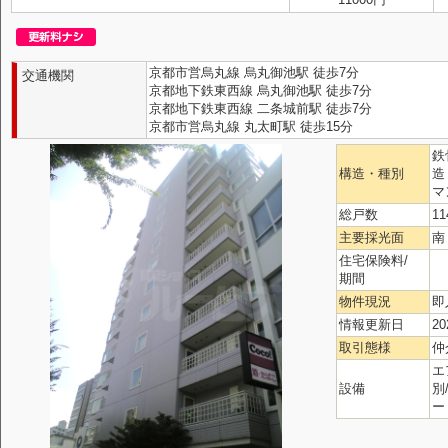
京都市営烏丸線 烏丸御池駅 徒歩7分
交通機関
京都地下鉄東西線 烏丸御池駅 徒歩7分
京都地下鉄東西線 二条城前駅 徒歩7分
京都市営烏丸線 丸太町駅 徒歩15分
鉄
構造・種別
造
マ
総戸数
1
主要採光面
南
住宅保険料/
期間
物件現況
即
情報更新日
20
取引態様
仲
エ
設備
別
ー