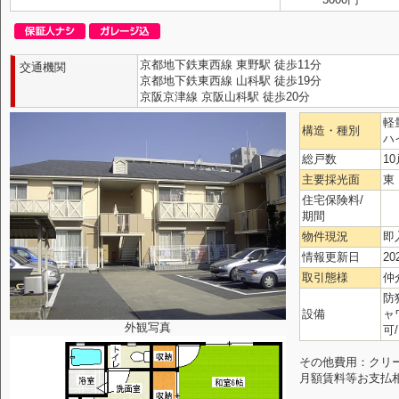
京都地下鉄東西線 東野駅 徒歩11分
交通機関
京都地下鉄東西線 山科駅 徒歩19分
京阪京津線 京阪山科駅 徒歩20分
軽
構造・種別
ハ
総戸数
10
主要採光面
東
住宅保険料/
期間
物件現況
即
情報更新日
20
取引態様
仲
防
設備
ャ
外観写真
可/
その他費用：クリーニ
月額賃料等お支払相