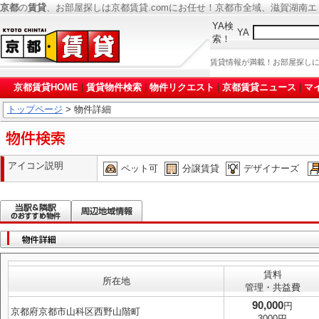
京都
の
賃貸
、お部屋探しは京都賃貸.comにお任せ！京都市全域、滋賀湖南
YA検
YA
索！
賃貸情報が満載！お部屋探し
京都賃貸HOME
|
賃貸物件検索
|
物件リクエスト
|
京都賃貸ニュース
|
マ
トップページ
> 物件詳細
アイコン説明
ペット可
分譲賃貸
デザイナーズ
賃料
所在地
管理・共益費
90,000
円
京都府京都市山科区西野山階町
3000円