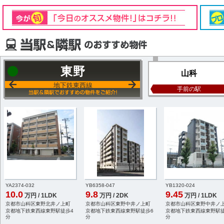
東野
山科
地下鉄東西線
手前の駅
YA2374-032
YB6358-047
YB1320-024
10.0
9.8
9.45
万円 / 1LDK
万円 / 2DK
万円 / 1LDK
京都市山科区東野北井ノ上町
京都市山科区東野中井ノ上町
京都市山科区東野中井ノ
京都地下鉄東西線東野駅徒歩4
京都地下鉄東西線東野駅徒歩6
京都地下鉄東西線東野駅徒
分
分
分