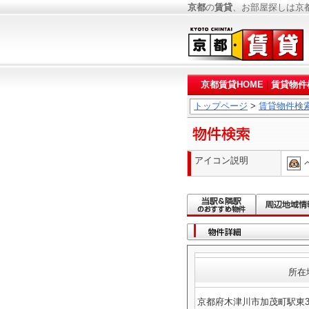
京都
の
賃貸
、お部屋探しは京
京都賃貸HOME
|
賃貸物件
トップページ
>
賃貸物件検
アイコン説明
所在
京都府木津川市加茂町駅東