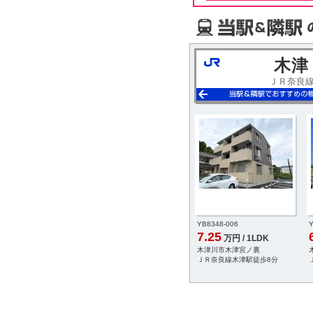
木津
ＪＲ奈良
YB8348-006
Y
7.25
万円 / 1LDK
木津川市木津宮ノ裏
ＪＲ奈良線木津駅徒歩8分