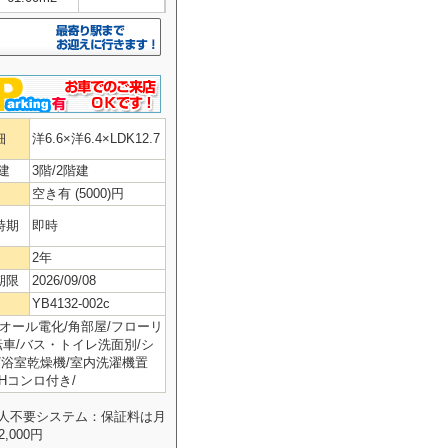
細
洋6.6×洋6.4×LDK12.7
建
3階/2階建
空き有 (5000)円
時期
即時
2年
期限
2026/09/08
YB4132-002c
/オール電化/角部屋/フローリ
/自転車/バス・トイレ洗面別/シ
面台/浴室乾燥機/室内洗濯機置
IHコンロ付き/
証人不要システム：保証料は月
000円