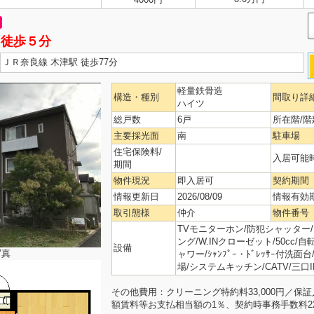
」徒歩５分
ＪＲ奈良線 木津駅 徒歩77分
軽量鉄骨造
構造・種別
間取り詳
ハイツ
総戸数
6戸
所在階/階
主要採光面
南
駐車場
住宅保険料/
入居可能
期間
物件現況
即入居可
契約期間
情報更新日
2026/08/09
情報有効
取引態様
仲介
物件番号
TVモニターホン/防犯シャッター
ング/W.INクローゼット/50cc
設備
写真
ャワー/ｼｬﾝﾌﾟｰ・ﾄﾞﾚｯｻｰ付洗
場/システムキッチン/CATV/三口
その他費用：クリーニング特約料33,000円／保
額賃料等お支払相当額の1％、契約時事務手数料22,