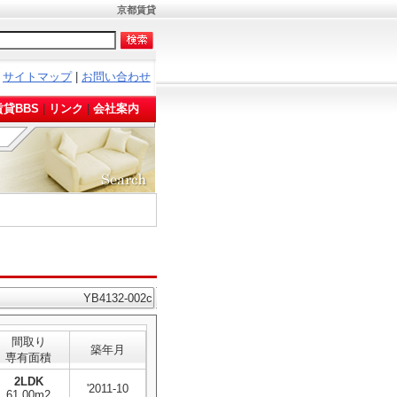
京都賃貸
サイトマップ
|
お問い合わせ
。
貸BBS
|
リンク
|
会社案内
YB4132-002c
間取り
築年月
専有面積
2LDK
'2011-10
61.00m2