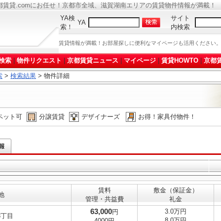
都賃貸.comにお任せ！京都市全域、滋賀湖南エリアの賃貸物件情報が満載！
YA検
サイト
YA
索！
内検索
賃貸情報が満載！お部屋探しに便利なマイページも活用ください
検索
|
物件リクエスト
|
京都賃貸ニュース
|
マイページ
|
賃貸HOWTO
|
京都賃
索
>
検索結果
> 物件詳細
ペット可
分譲賃貸
デザイナーズ
お得！家具付物件！
賃料
敷金（保証金）
地
管理・共益費
礼金
63,000
3.0万円
円
3丁目
8.0万円
4000円