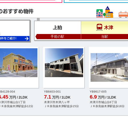
上狛
木津
線
手前の駅
当駅
B4128-004
YB8403-001
YB9617-005
6.45
7.1
6.9
万円 / 2LDK
万円 / 1LDK
万円 / 1LDK
木津川市城山台1丁目
木津川市木津八ヶ坪
木津川市城山台6丁目
ＪＲ奈良線木津駅徒歩12分
ＪＲ奈良線木津駅徒歩15分
ＪＲ奈良線木津駅徒歩18分