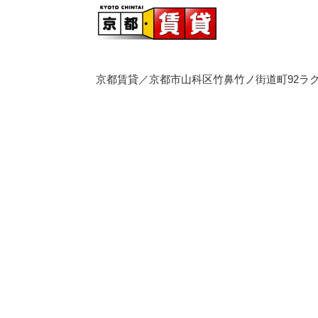
京都賃貸／京都市山科区竹鼻竹ノ街道町92ラク