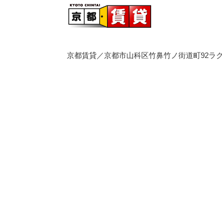
京都賃貸／京都市山科区竹鼻竹ノ街道町92ラク